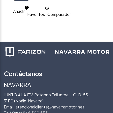
Añadir
Favoritos
Comparador
Contáctanos
NAVARRA
JUNTO A LA ITV, Polígono Talluntxe II, C. D, 53.
31110 (Noáin, Navarra)
Email:
atencionalcliente@navarramotor.net
Teléfono:
948 500 555