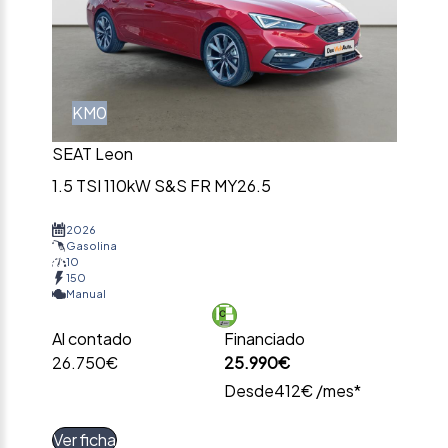
KM0
SEAT Leon
1.5 TSI 110kW S&S FR MY26.5
2026
Gasolina
10
150
Manual
Al contado
Financiado
26.750€
25.990€
Desde
412€ /mes*
Ver ficha