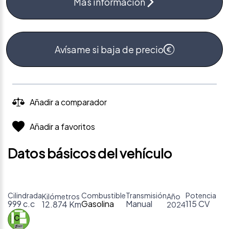
Más información
Avísame si baja de precio
Añadir a comparador
Añadir a favoritos
Datos básicos del vehículo
Cilindrada
Combustible
Transmisión
Potencia
Kilómetros
Año
999 c.c
Gasolina
Manual
115 CV
12.874 Km
2024