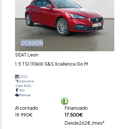
OCASIÓN
SEAT Leon
1.5 TSI 110kW S&S Xcellence Go M
2022
Gasolina
66.800
150
Manual
Al contado
Financiado
19.990€
17.500€
Desde
262€ /mes*