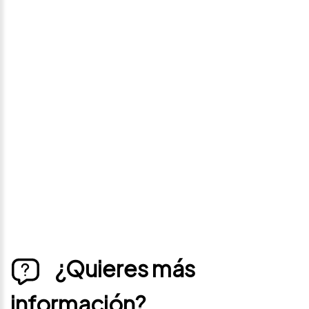
Avísame si baja de
precio
Déjanos tus datos personales para ponernos en
contacto contigo si este vehículo baja de precio.
¿Quieres más
información?