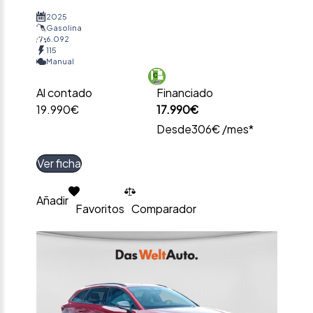
2025
Gasolina
6.092
115
Manual
Al contado
Financiado
19.990€
17.990€
Desde
306€ /mes*
Ver ficha
Añadir
Favoritos
Comparador