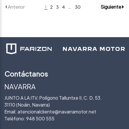
Anterior
Siguiente
1
2
3
4
…
30
Contáctanos
NAVARRA
JUNTO A LA ITV, Polígono Talluntxe II, C. D, 53.
31110 (Noáin, Navarra)
Email:
atencionalcliente@navarramotor.net
Teléfono:
948 500 555