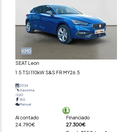
KM0
SEAT Leon
1.5 TSI 110kW S&S FR MY26.5
2026
Gasolina
10
150
Manual
Al contado
Financiado
24.790€
27.300€