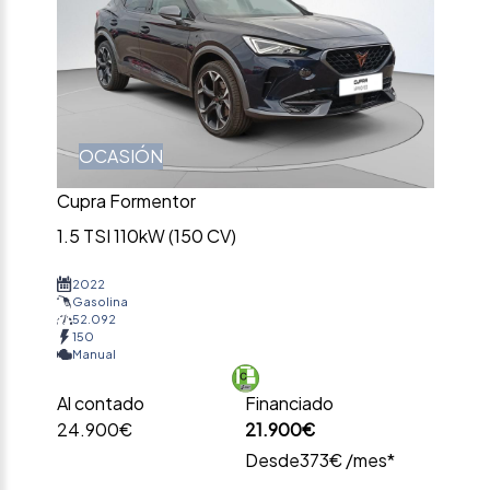
OCASIÓN
Cupra Formentor
1.5 TSI 110kW (150 CV)
2022
Gasolina
52.092
150
Manual
Al contado
Financiado
24.900€
21.900€
Desde
373€ /mes*