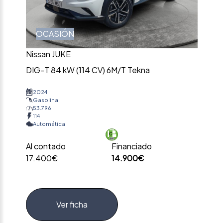
OCASIÓN
Nissan JUKE
DIG-T 84 kW (114 CV) 6M/T Tekna
2024
Gasolina
53.796
114
Automática
Al contado
Financiado
17.400€
14.900€
Ver ficha