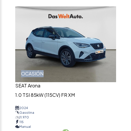
OCASIÓN
SEAT Arona
1.0 TSI 85kW (115CV) FR XM
2024
Gasolina
11.970
115
Manual