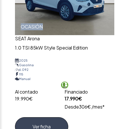
OCASIÓN
SEAT Arona
1.0 TSI 85kW Style Special Edition
2025
Gasolina
6.092
115
Manual
Al contado
Financiado
19.990€
17.990€
Desde
306€ /mes*
Ver ficha