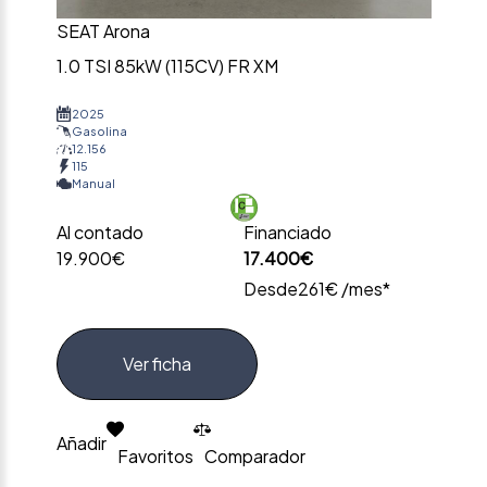
SEAT Arona
1.0 TSI 85kW (115CV) FR XM
2025
Gasolina
12.156
115
Manual
Al contado
Financiado
19.900€
17.400€
Desde
261€ /mes*
Ver ficha
Añadir
Favoritos
Comparador