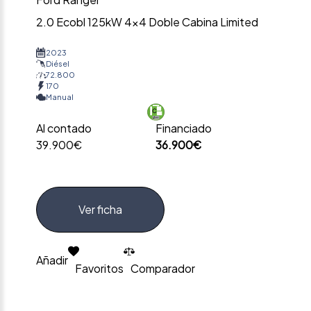
2.0 Ecobl 125kW 4×4 Doble Cabina Limited
2023
Diésel
72.800
170
Manual
Al contado
Financiado
39.900€
36.900€
Ver ficha
Añadir
Favoritos
Comparador