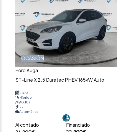
OCASIÓN
Ford Kuga
ST-Line X 2.5 Duratec PHEV 165kW Auto
2023
Híbrido
40.109
225
Automática
Al contado
Financiado
26.900€
22.900€