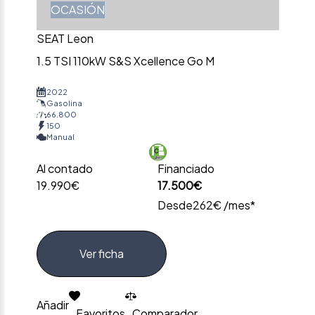
OCASIÓN
SEAT Leon
1.5 TSI 110kW S&S Xcellence Go M
2022
Gasolina
66.800
150
Manual
Al contado
Financiado
19.990€
17.500€
Desde
262€ /mes*
Ver ficha
Añadir
Favoritos
Comparador