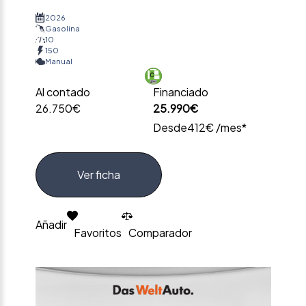
2026
Gasolina
10
150
Manual
Al contado
Financiado
26.750€
25.990€
Desde
412€ /mes*
Ver ficha
Añadir
Favoritos
Comparador