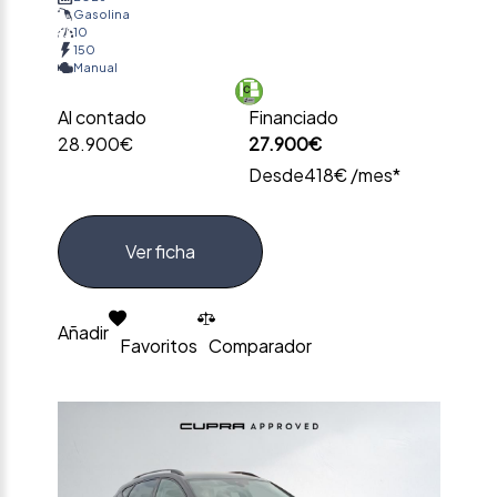
Gasolina
10
150
Manual
Al contado
Financiado
28.900€
27.900€
Desde
418€ /mes*
Ver ficha
Añadir
Favoritos
Comparador