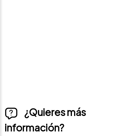
Avísame si baja de
precio
Déjanos tus datos personales para ponernos en
contacto contigo si este vehículo baja de precio.
¿Quieres más
información?