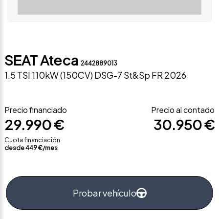
SEAT Ateca
2442889013
1.5 TSI 110kW (150CV) DSG-7 St&Sp FR 2026
Precio financiado
Precio al contado
29.990 €
30.950 €
Cuota financiación
desde
449
€/mes
Probar vehículo