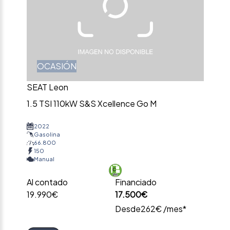
OCASIÓN
SEAT Leon
1.5 TSI 110kW S&S Xcellence Go M
2022
Gasolina
66.800
150
Manual
Al contado
Financiado
19.990€
17.500€
Desde
262€ /mes*