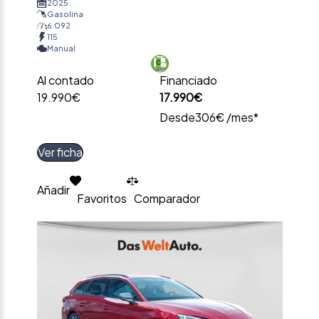
2025
Gasolina
6.092
115
Manual
Al contado
Financiado
19.990€
17.990€
Desde
306€ /mes*
Ver ficha
Añadir
Favoritos
Comparador