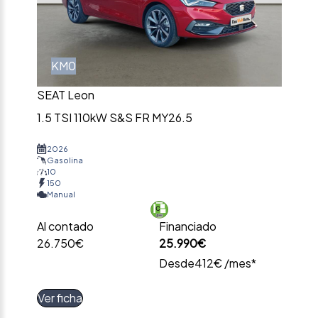
KM0
SEAT Leon
1.5 TSI 110kW S&S FR MY26.5
2026
Gasolina
10
150
Manual
Al contado
Financiado
26.750€
25.990€
Desde
412€ /mes*
Ver ficha