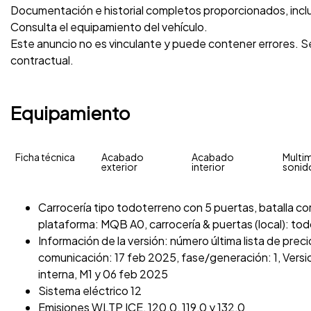
Documentación e historial completos proporcionados, inc
Consulta el equipamiento del vehículo.
Este anuncio no es vinculante y puede contener errores. Se
contractual.
Equipamiento
Ficha técnica
Acabado
Acabado
Multim
exterior
interior
sonid
Carrocería tipo todoterreno con 5 puertas, batalla cor
plataforma: MQB A0, carrocería & puertas (local): to
Información de la versión: número última lista de pre
comunicación: 17 feb 2025, fase/generación: 1, Versio
interna, M1 y 06 feb 2025
Sistema eléctrico 12
Emisiones WLTP ICE, 120,0, 119,0 y 132,0