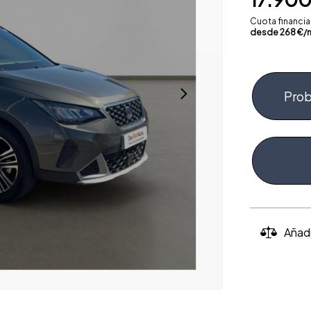
Cuota financi
desde
268
€/
Prob
Añad