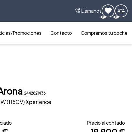
Llámanos
0
0
icias/Promociones
Contacto
Compramos tu coche
Arona
2442821436
kW (115CV) Xperience
nciado
Precio al contado
 €
19.900 €