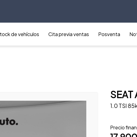
tock de vehículos
Cita previa ventas
Posventa
Not
SEAT 
1.0 TSI 85
Precio fina
17.900