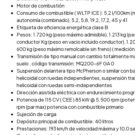
Motor de combustión
Consumo de combustible ( WLTP ICE ): 5,2 l/100km (mix
autonomía (combinado), 5,2, 5,8, 19,2, 17,2, 45 y 41
Etiqueta de eficiencia energética clase B
Pesos: 1.720 kg (peso máximo admisible), 1.213 kg (pe
conductor Kg (peso en vacio incluido conductor), 1.2
600 kg (peso máximo remolcable sin freno) ( medición:
Transmisión de tipo manual con cambio totalmente ma
suelo , código transmisión: MQ200-6F GA 0
Suspensión delantera tipo McPherson o similar con ba
helicoidal con ruedas independientes, suspensión tra
helicoidal con ruedas semi-independientes
Dirección asistida eléctrica con endurecimiento prog
Potencia de 115 CV ( CEE ) 85 kW @ 5.500 rpm (pot
rpm (par max) potencia con combustible primario
Sujeción de carga
Depósito principal de combustible: 40 litros
Prestaciones: 193 km/h de velocidad máxima y 10,0 s