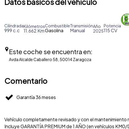
Datos básicos del vehículo
Cilindrada
Combustible
Transmisión
Potencia
Kilómetros
Año
999 c.c
Gasolina
Manual
115 CV
11.662 Km
2025
Este coche se encuentra en:
Avda Alcalde Caballero 58, 50014 Zaragoza
Comentario
Garantía 36 meses
Vehículo completamente revisado y con el mantenimiento re
Incluye GARANTÍA PREMIUM de 1 AÑO (en vehículos KM0/D