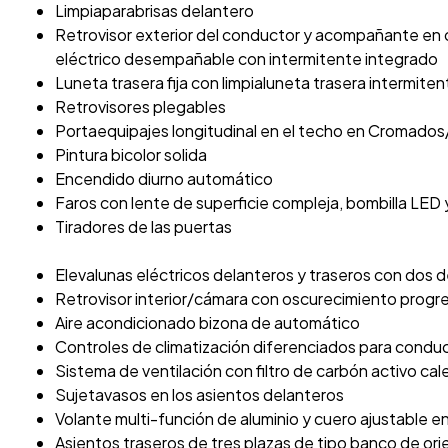
Limpiaparabrisas delantero
Retrovisor exterior del conductor y acompañante en 
eléctrico desempañable con intermitente integrado
Luneta trasera fija con limpialuneta trasera intermiten
Retrovisores plegables
Portaequipajes longitudinal en el techo en Cromados/
Pintura bicolor solida
Encendido diurno automático
Faros con lente de superficie compleja, bombilla LED y
Tiradores de las puertas
Elevalunas eléctricos delanteros y traseros con dos d
Retrovisor interior/cámara con oscurecimiento progr
Aire acondicionado bizona de automático
Controles de climatización diferenciados para con
Sistema de ventilación con filtro de carbón activo ca
Sujetavasos en los asientos delanteros
Volante multi-función de aluminio y cuero ajustable e
Asientos traseros de tres plazas de tipo banco de ori