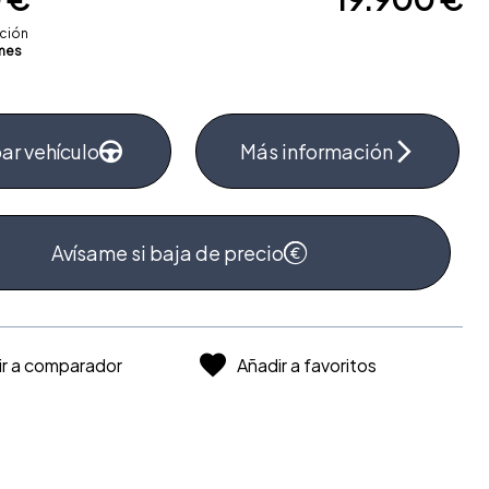
ación
mes
ar vehículo
Más información
Avísame si baja de precio
ir a comparador
Añadir a favoritos