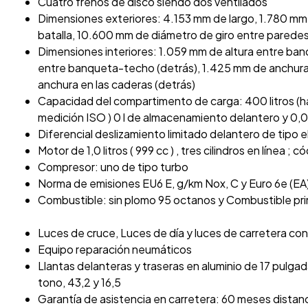
Cuatro frenos de disco siendo dos ventilados
Dimensiones exteriores: 4.153 mm de largo, 1.780 mm
batalla, 10.600 mm de diámetro de giro entre paredes,
Dimensiones interiores: 1.059 mm de altura entre ba
entre banqueta-techo (detrás), 1.425 mm de anchura 
anchura en las caderas (detrás)
Capacidad del compartimento de carga: 400 litros (h
medición ISO ) 0 l de almacenamiento delantero y 0,
Diferencial deslizamiento limitado delantero de tipo 
Motor de 1,0 litros ( 999 cc ) , tres cilindros en línea ;
Compresor: uno de tipo turbo
Norma de emisiones EU6 E, g/km Nox, C y Euro 6e (EA
Combustible: sin plomo 95 octanos y Combustible pri
Luces de cruce, Luces de día y luces de carretera co
Equipo reparación neumáticos
Llantas delanteras y traseras en aluminio de 17 pulga
tono, 43,2 y 16,5
Garantía de asistencia en carretera: 60 meses distan