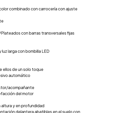
color combinado con carrocería con ajuste
te
Plateados con barras transversales fijas
 luz larga con bombilla LED
e ellos de un solo toque
esivo automático
ductor/acompañante
lefacción del motor
n altura y en profundidad
entación delantera abatibles en el suelo con