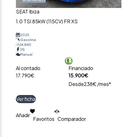
SEAT Ibiza
1.0 TSI 85kW (115CV) FR XS
2025
Gasolina
14.840
115
Manual
Al contado
Financiado
17.790€
15.900€
Desde
238€ /mes*
Ver ficha
Añadir
Favoritos
Comparador