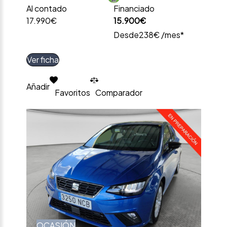
Al contado
Financiado
17.990€
15.900€
Desde
238€ /mes*
Ver ficha
Añadir
Favoritos
Comparador
OCASIÓN