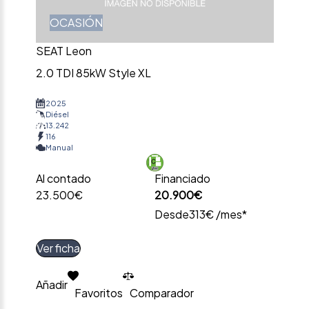
OCASIÓN
SEAT Leon
2.0 TDI 85kW Style XL
2025
Diésel
13.242
116
Manual
Al contado
Financiado
23.500€
20.900€
Desde
313€ /mes*
Ver ficha
Añadir
Favoritos
Comparador