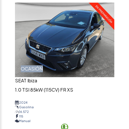
OCASIÓN
SEAT Ibiza
1.0 TSI 85kW (115CV) FR XS
2024
Gasolina
16.572
115
Manual