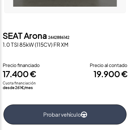
SEAT Arona
2442886142
1.0 TSI 85kW (115CV) FR XM
Precio financiado
Precio al contado
17.400 €
19.900 €
Cuota financiación
desde
261
€/mes
Probar vehículo