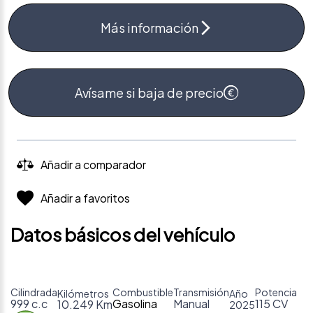
Más información
Avísame si baja de precio
Añadir a comparador
Añadir a favoritos
Datos básicos del vehículo
Cilindrada
Combustible
Transmisión
Potencia
Kilómetros
Año
999 c.c
Gasolina
Manual
115 CV
10.249 Km
2025