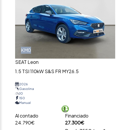
KM0
SEAT Leon
1.5 TSI 110kW S&S FR MY26.5
2026
Gasolina
10
150
Manual
Al contado
Financiado
24.790€
27.300€