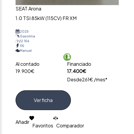
SEAT Arona
1.0 TSI 85kW (115CV) FR XM
2025
Gasolina
12.156
115
Manual
Al contado
Financiado
19.900€
17.400€
Desde
261€ /mes*
Ver ficha
Añadir
Favoritos
Comparador