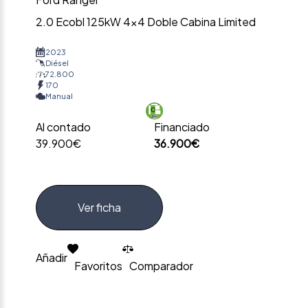
2.0 Ecobl 125kW 4×4 Doble Cabina Limited
2023
Diésel
72.800
170
Manual
Al contado
Financiado
39.900€
36.900€
Ver ficha
Añadir
Favoritos
Comparador