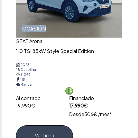
OCASIÓN
SEAT Arona
1.0 TSI 85kW Style Special Edition
2025
Gasolina
6.092
115
Manual
Al contado
Financiado
19.990€
17.990€
Desde
306€ /mes*
Ver ficha