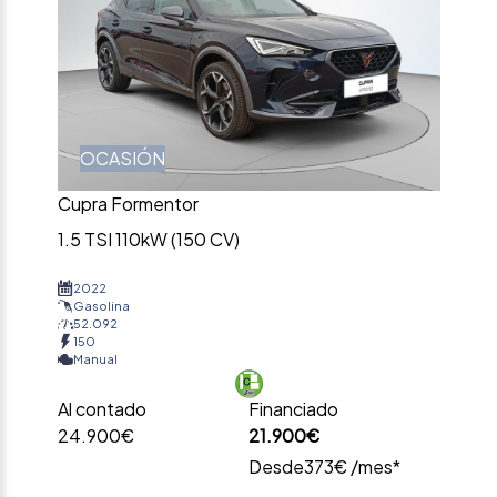
OCASIÓN
Cupra Formentor
1.5 TSI 110kW (150 CV)
2022
Gasolina
52.092
150
Manual
Al contado
Financiado
24.900€
21.900€
Desde
373€ /mes*