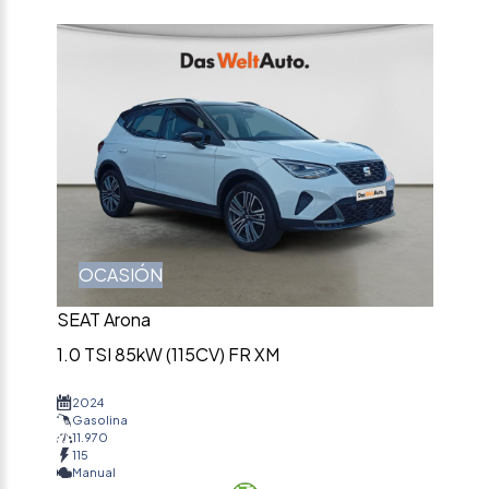
OCASIÓN
SEAT Arona
1.0 TSI 85kW (115CV) FR XM
2024
Gasolina
11.970
115
Manual