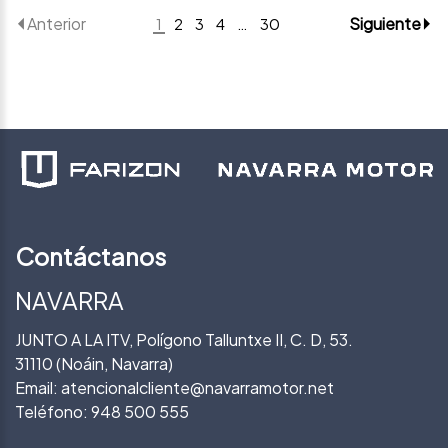
Anterior
Siguiente
1
2
3
4
…
30
Contáctanos
NAVARRA
JUNTO A LA ITV, Polígono Talluntxe II, C. D, 53.
31110 (Noáin, Navarra)
Email:
atencionalcliente@navarramotor.net
Teléfono:
948 500 555