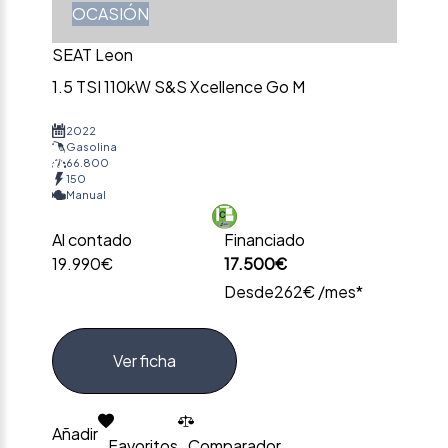
OCASIÓN
SEAT Leon
1.5 TSI 110kW S&S Xcellence Go M
2022
Gasolina
66.800
150
Manual
Al contado
Financiado
19.990€
17.500€
Desde
262€ /mes*
Ver ficha
Añadir
Favoritos
Comparador