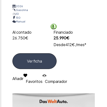
2026
Gasolina
10
150
Manual
Al contado
Financiado
26.750€
25.990€
Desde
412€ /mes*
Ver ficha
Añadir
Favoritos
Comparador