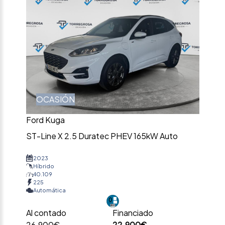
OCASIÓN
Ford Kuga
ST-Line X 2.5 Duratec PHEV 165kW Auto
2023
Híbrido
40.109
225
Automática
Al contado
Financiado
26.900€
22.900€