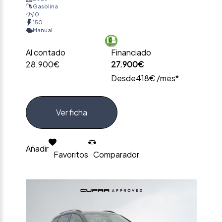
Gasolina
10
150
Manual
Al contado
Financiado
28.900€
27.900€
Desde
418€ /mes*
Ver ficha
Añadir
Favoritos
Comparador