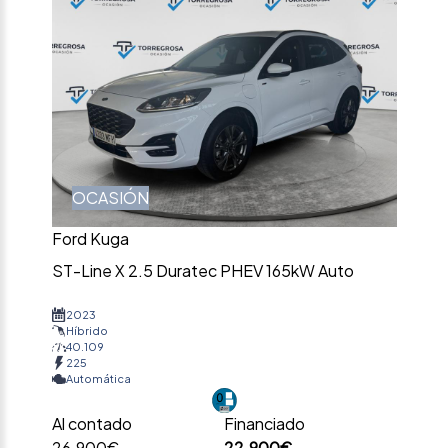
OCASIÓN
Ford Kuga
ST-Line X 2.5 Duratec PHEV 165kW Auto
2023
Híbrido
40.109
225
Automática
Al contado
Financiado
26.900€
22.900€