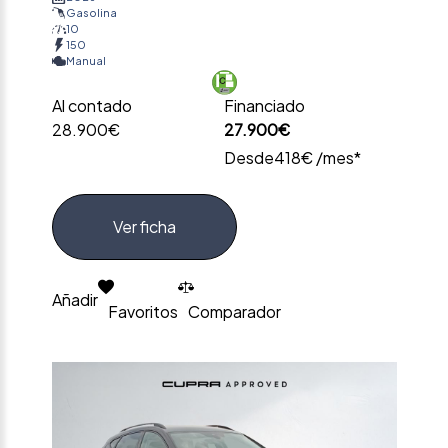
Gasolina
10
150
Manual
Al contado
Financiado
28.900€
27.900€
Desde
418€ /mes*
Ver ficha
Añadir
Favoritos
Comparador