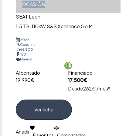
OCASIÓN
SEAT Leon
1.5 TSI 110kW S&S Xcellence Go M
2022
Gasolina
66.800
150
Manual
Al contado
Financiado
19.990€
17.500€
Desde
262€ /mes*
Ver ficha
Añadir
Favoritos
Comparador