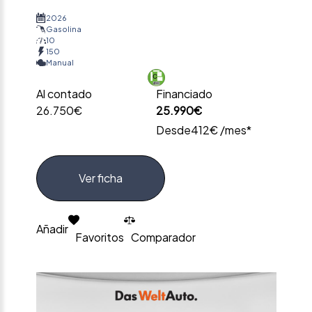
2026
Gasolina
10
150
Manual
Al contado
Financiado
26.750€
25.990€
Desde
412€ /mes*
Ver ficha
Añadir
Favoritos
Comparador