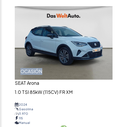
OCASIÓN
SEAT Arona
1.0 TSI 85kW (115CV) FR XM
2024
Gasolina
11.970
115
Manual