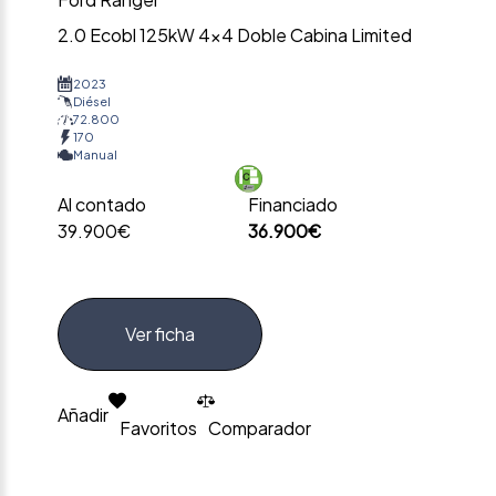
2.0 Ecobl 125kW 4×4 Doble Cabina Limited
2023
Diésel
72.800
170
Manual
Al contado
Financiado
39.900€
36.900€
Ver ficha
Añadir
Favoritos
Comparador