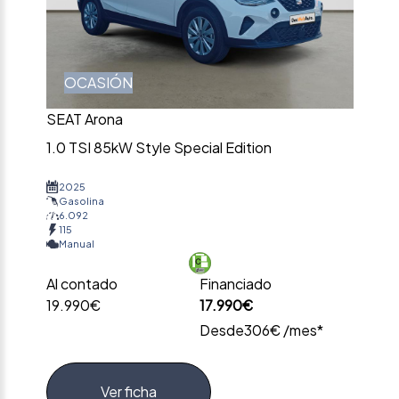
OCASIÓN
SEAT Arona
1.0 TSI 85kW Style Special Edition
2025
Gasolina
6.092
115
Manual
Al contado
Financiado
19.990€
17.990€
Desde
306€ /mes*
Ver ficha