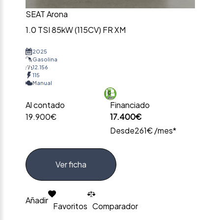
SEAT Arona
1.0 TSI 85kW (115CV) FR XM
2025
Gasolina
12.156
115
Manual
Al contado
Financiado
19.900€
17.400€
Desde
261€ /mes*
Ver ficha
Añadir
Favoritos
Comparador