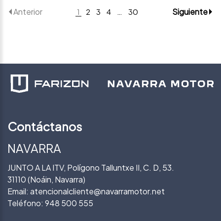
Anterior
Siguiente
1
2
3
4
…
30
Contáctanos
NAVARRA
JUNTO A LA ITV, Polígono Talluntxe II, C. D, 53.
31110 (Noáin, Navarra)
Email:
atencionalcliente@navarramotor.net
Teléfono:
948 500 555