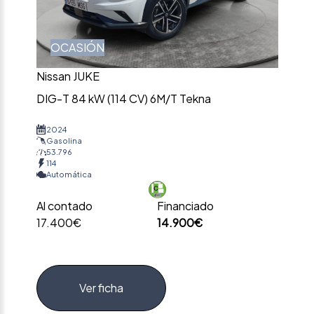
OCASIÓN
Nissan JUKE
DIG-T 84 kW (114 CV) 6M/T Tekna
2024
Gasolina
53.796
114
Automática
Al contado
Financiado
17.400€
14.900€
Ver ficha