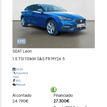
KM0
SEAT Leon
1.5 TSI 110kW S&S FR MY26.5
2026
Gasolina
10
150
Manual
Al contado
Financiado
24.790€
27.300€