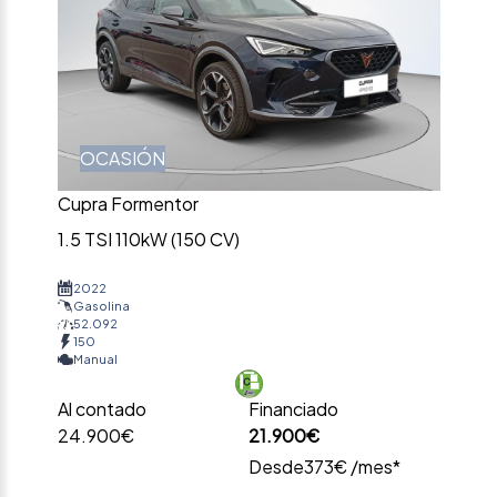
OCASIÓN
Cupra Formentor
1.5 TSI 110kW (150 CV)
2022
Gasolina
52.092
150
Manual
Al contado
Financiado
24.900€
21.900€
Desde
373€ /mes*