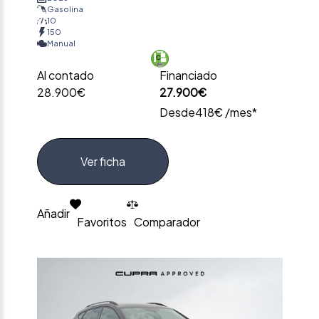
Gasolina
10
150
Manual
Al contado
Financiado
28.900€
27.900€
Desde
418€ /mes*
Ver ficha
Añadir
Favoritos
Comparador