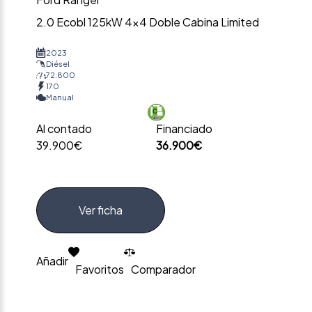
2.0 Ecobl 125kW 4×4 Doble Cabina Limited
2023
Diésel
72.800
170
Manual
Al contado
Financiado
39.900€
36.900€
Ver ficha
Añadir
Favoritos
Comparador