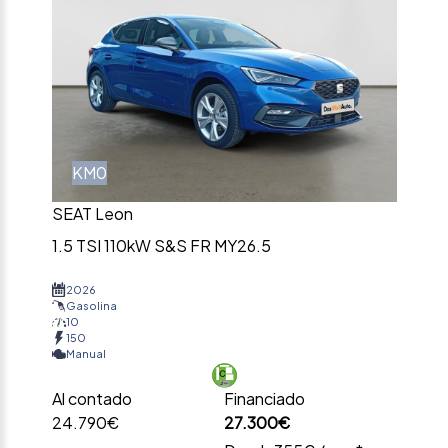
KM0
SEAT Leon
1.5 TSI 110kW S&S FR MY26.5
2026
Gasolina
10
150
Manual
Al contado
Financiado
24.790€
27.300€