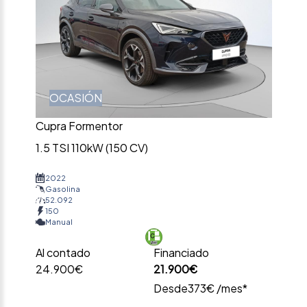
OCASIÓN
Cupra Formentor
1.5 TSI 110kW (150 CV)
2022
Gasolina
52.092
150
Manual
Al contado
Financiado
24.900€
21.900€
Desde
373€ /mes*