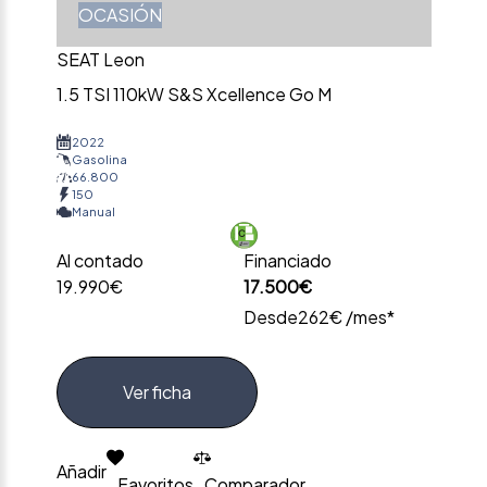
OCASIÓN
SEAT Leon
1.5 TSI 110kW S&S Xcellence Go M
2022
Gasolina
66.800
150
Manual
Al contado
Financiado
19.990€
17.500€
Desde
262€ /mes*
Ver ficha
Añadir
Favoritos
Comparador