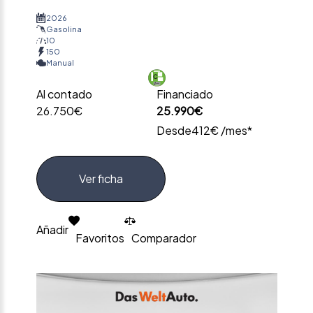
2026
Gasolina
10
150
Manual
Al contado
Financiado
26.750€
25.990€
Desde
412€ /mes*
Ver ficha
Añadir
Favoritos
Comparador