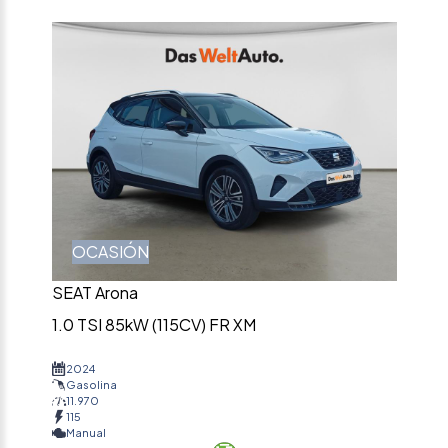
OCASIÓN
SEAT Arona
1.0 TSI 85kW (115CV) FR XM
2024
Gasolina
11.970
115
Manual