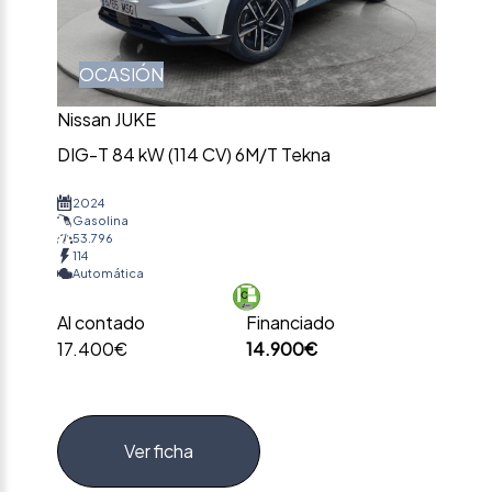
OCASIÓN
Nissan JUKE
DIG-T 84 kW (114 CV) 6M/T Tekna
2024
Gasolina
53.796
114
Automática
Al contado
Financiado
17.400€
14.900€
Ver ficha