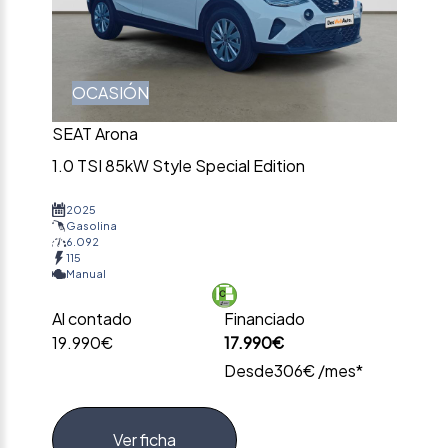
OCASIÓN
SEAT Arona
1.0 TSI 85kW Style Special Edition
2025
Gasolina
6.092
115
Manual
Al contado
Financiado
19.990€
17.990€
Desde
306€ /mes*
Ver ficha