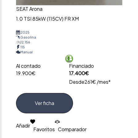
SEAT Arona
1.0 TSI 85kW (115CV) FR XM
2025
Gasolina
12.156
115
Manual
Al contado
Financiado
19.900€
17.400€
Desde
261€ /mes*
Ver ficha
Añadir
Favoritos
Comparador