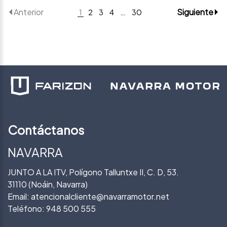
Anterior
Siguiente
1
2
3
4
…
30
Contáctanos
NAVARRA
JUNTO A LA ITV, Polígono Talluntxe II, C. D, 53.
31110 (Noáin, Navarra)
Email:
atencionalcliente@navarramotor.net
Teléfono:
948 500 555