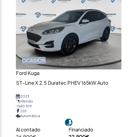
OCASIÓN
Ford Kuga
ST-Line X 2.5 Duratec PHEV 165kW Auto
2023
Híbrido
40.109
225
Automática
Al contado
Financiado
26.900€
22.900€