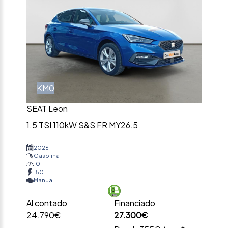
KM0
SEAT Leon
1.5 TSI 110kW S&S FR MY26.5
2026
Gasolina
10
150
Manual
Al contado
Financiado
24.790€
27.300€