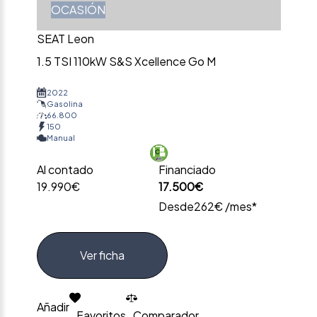
OCASIÓN
SEAT Leon
1.5 TSI 110kW S&S Xcellence Go M
2022
Gasolina
66.800
150
Manual
Al contado
Financiado
19.990€
17.500€
Desde
262€ /mes*
Ver ficha
Añadir
Favoritos
Comparador