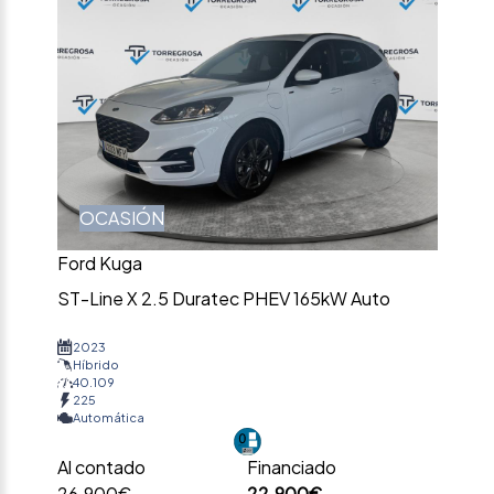
OCASIÓN
Ford Kuga
ST-Line X 2.5 Duratec PHEV 165kW Auto
2023
Híbrido
40.109
225
Automática
Al contado
Financiado
26.900€
22.900€