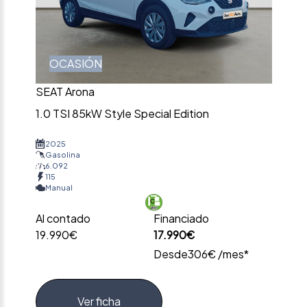
OCASIÓN
SEAT Arona
1.0 TSI 85kW Style Special Edition
2025
Gasolina
6.092
115
Manual
Al contado
Financiado
19.990€
17.990€
Desde
306€ /mes*
Ver ficha