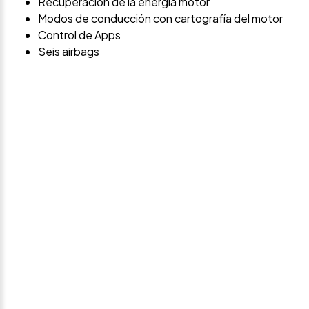
Recuperación de la energía motor
Modos de conducción con cartografía del motor
Control de Apps
Seis airbags
Avísame si baja de
precio
Déjanos tus datos personales para ponernos en
contacto contigo si este vehículo baja de precio.