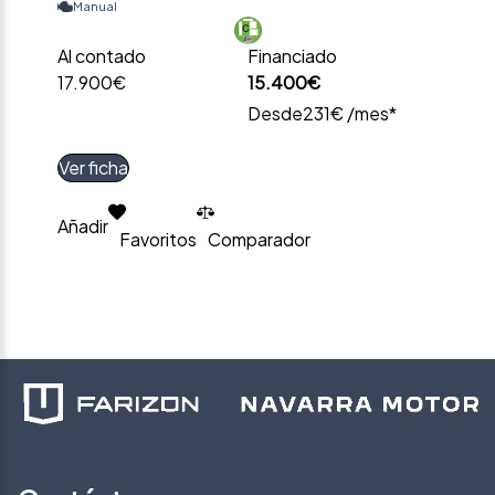
Manual
Al contado
Financiado
17.900€
15.400€
Desde
231€ /mes*
Ver ficha
Añadir
Favoritos
Comparador