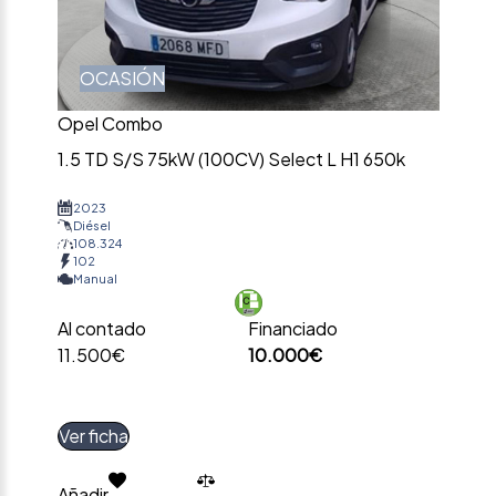
OCASIÓN
Opel Combo
1.5 TD S/S 75kW (100CV) Select L H1 650k
2023
Diésel
108.324
102
Manual
Al contado
Financiado
11.500€
10.000€
Ver ficha
Añadir