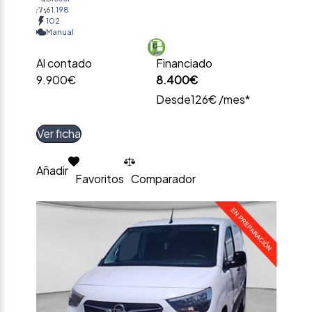
61.198
102
Manual
Al contado
Financiado
9.900€
8.400€
Desde
126€ /mes*
Ver ficha
Añadir
Favoritos
Comparador