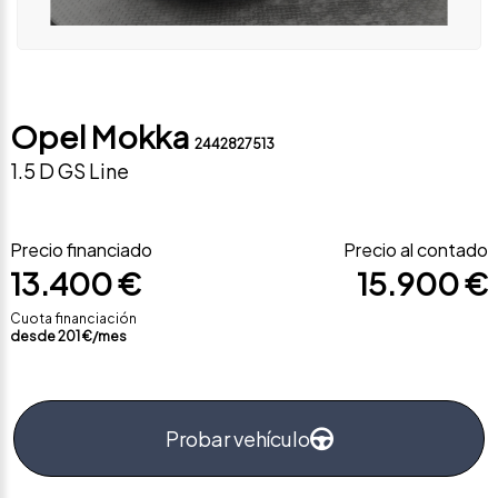
Opel Mokka
2442827513
1.5 D GS Line
Precio financiado
Precio al contado
13.400 €
15.900 €
Cuota financiación
desde
201
€/mes
Probar vehículo