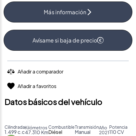
Más información
Avísame si baja de precio
Añadir a comparador
Añadir a favoritos
Datos básicos del vehículo
Cilindrada
Combustible
Transmisión
Potencia
Kilómetros
Año
1.499 c.c
Diésel
Manual
110 CV
47.310 Km
2021