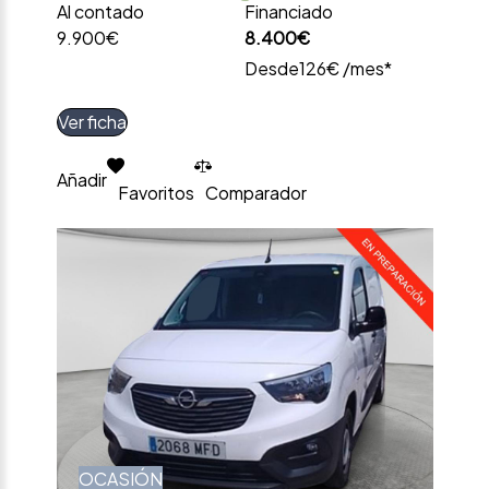
Al contado
Financiado
9.900€
8.400€
Desde
126€ /mes*
Ver ficha
Añadir
Favoritos
Comparador
OCASIÓN