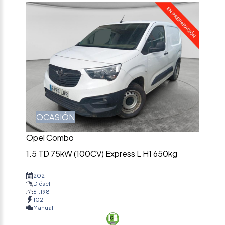
OCASIÓN
Opel Combo
1.5 TD 75kW (100CV) Express L H1 650kg
2021
Diésel
61.198
102
Manual