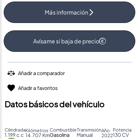
Más información
Avísame si baja de precio
Añadir a comparador
Añadir a favoritos
Datos básicos del vehículo
Cilindrada
Combustible
Transmisión
Potencia
Kilómetros
Año
1.199 c.c
Gasolina
Manual
130 CV
14.707 Km
2022