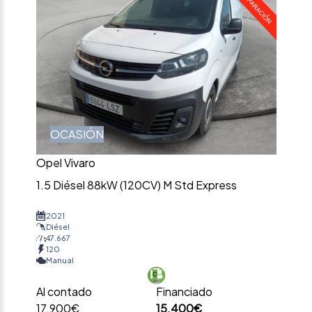
OCASIÓN
Opel Vivaro
1.5 Diésel 88kW (120CV) M Std Express
2021
Diésel
47.667
120
Manual
Al contado
Financiado
17.900€
15.400€