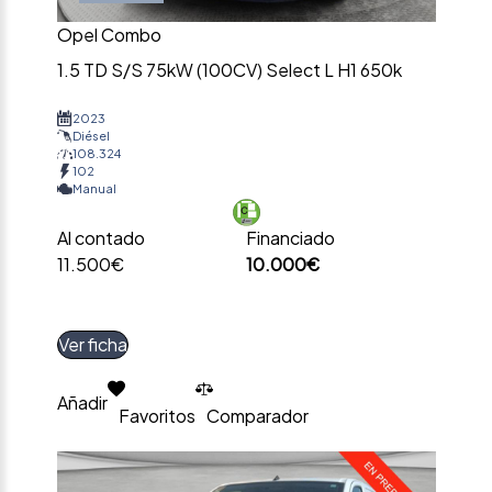
Opel Combo
1.5 TD S/S 75kW (100CV) Select L H1 650k
2023
Diésel
108.324
102
Manual
Al contado
Financiado
11.500€
10.000€
Ver ficha
Añadir
Favoritos
Comparador