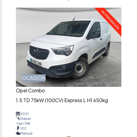
OCASIÓN
Opel Combo
1.5 TD 75kW (100CV) Express L H1 650kg
2021
Diésel
61.198
102
Manual