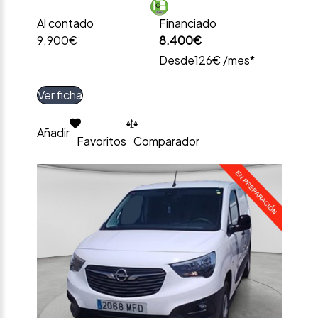
Al contado
Financiado
9.900€
8.400€
Desde
126€ /mes*
Ver ficha
Añadir
Favoritos
Comparador