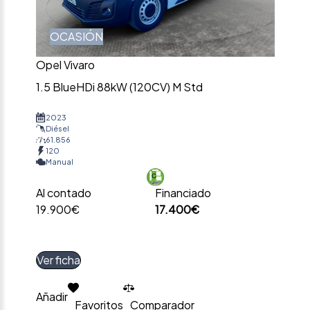
OCASIÓN
Opel Vivaro
1.5 BlueHDi 88kW (120CV) M Std
2023
Diésel
61.856
120
Manual
Al contado
Financiado
19.900€
17.400€
Ver ficha
Añadir
Favoritos
Comparador