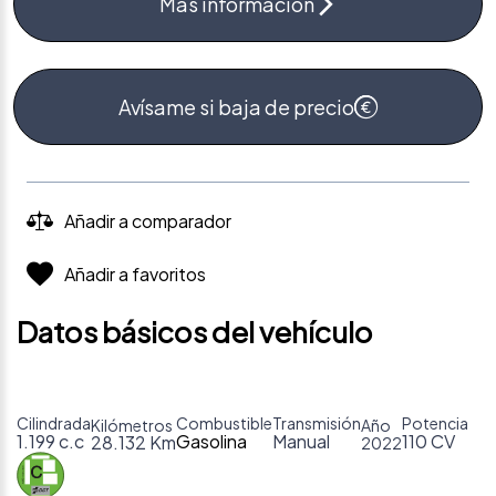
Más información
Avísame si baja de precio
Añadir a comparador
Añadir a favoritos
Datos básicos del vehículo
Cilindrada
Combustible
Transmisión
Potencia
Kilómetros
Año
1.199 c.c
Gasolina
Manual
110 CV
28.132 Km
2022