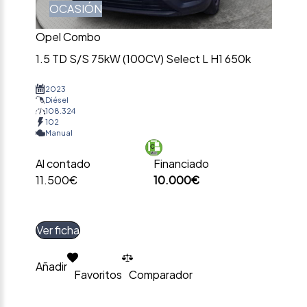
OCASIÓN
Opel Combo
1.5 TD S/S 75kW (100CV) Select L H1 650k
2023
Diésel
108.324
102
Manual
Al contado
Financiado
11.500€
10.000€
Ver ficha
Añadir
Favoritos
Comparador