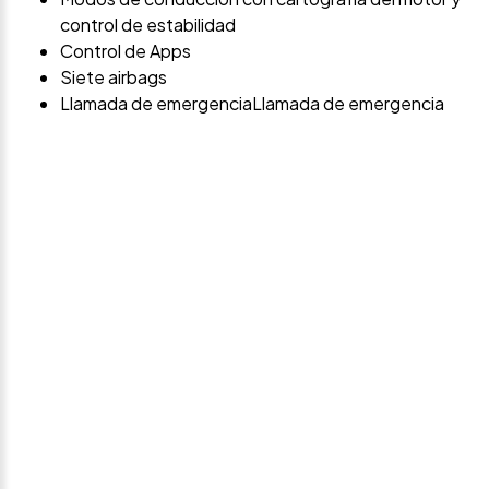
control de estabilidad
Control de Apps
Siete airbags
Llamada de emergenciaLlamada de emergencia
Avísame si baja de
precio
Déjanos tus datos personales para ponernos en
contacto contigo si este vehículo baja de precio.