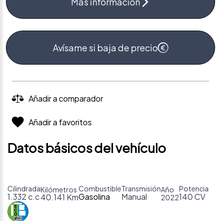
Más información
Avísame si baja de precio
Añadir a comparador
Añadir a favoritos
Datos básicos del vehículo
Cilindrada
Combustible
Transmisión
Potencia
Kilómetros
Año
1.332 c.c
Gasolina
Manual
140 CV
40.141 Km
2022