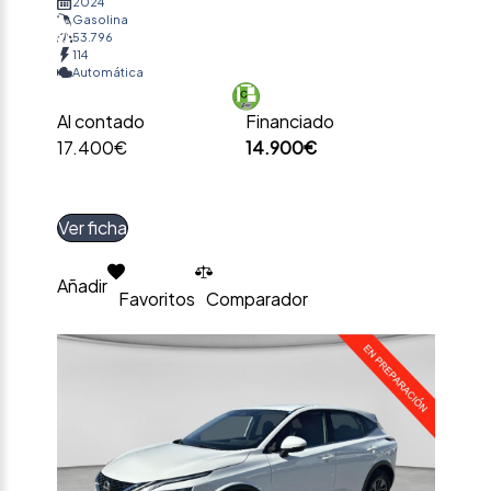
2024
Gasolina
53.796
114
Automática
Al contado
Financiado
17.400€
14.900€
Ver ficha
Añadir
Favoritos
Comparador