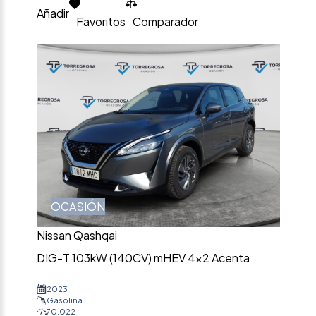
Añadir
Favoritos
Comparador
OCASIÓN
Nissan Qashqai
DIG-T 103kW (140CV) mHEV 4×2 Acenta
2023
Gasolina
70.022