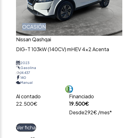
OCASIÓN
Nissan Qashqai
DIG-T 103kW (140CV) mHEV 4×2 Acenta
2023
Gasolina
14.437
140
Manual
Al contado
Financiado
22.500€
19.500€
Desde
292€ /mes*
Ver ficha