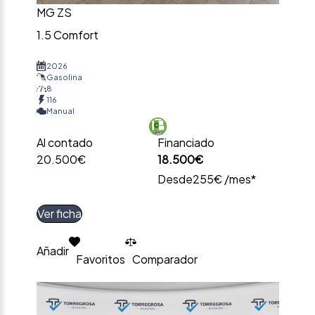
MG ZS
1.5 Comfort
2026
Gasolina
8
116
Manual
Al contado
Financiado
20.500€
18.500€
Desde
255€ /mes*
Ver ficha
Añadir
Favoritos
Comparador