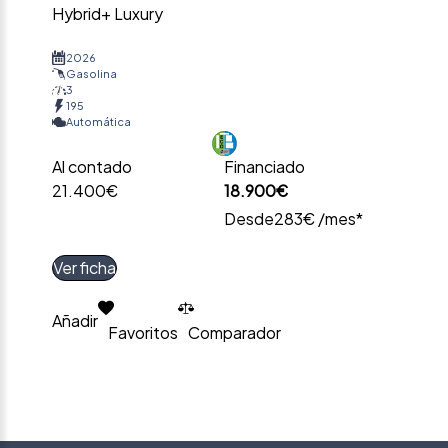
Hybrid+ Luxury
2026
Gasolina
3
195
Automática
Al contado
Financiado
21.400€
18.900€
Desde
283€ /mes*
Ver ficha
Añadir
Favoritos
Comparador