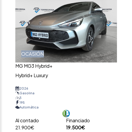
OCASIÓN
MG MG3 Hybrid+
Hybrid+ Luxury
2026
Gasolina
3
195
Automática
Al contado
Financiado
21.900€
19.500€