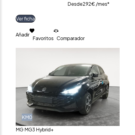
Desde
292€ /mes*
Ver ficha
Añadir
Favoritos
Comparador
KM0
MG MG3 Hybrid+