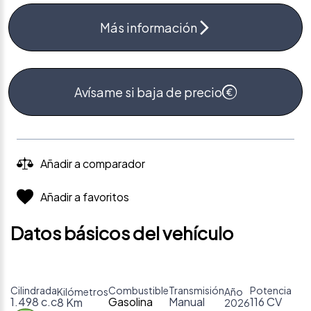
Más información
Avísame si baja de precio
Añadir a comparador
Añadir a favoritos
Datos básicos del vehículo
Cilindrada
Combustible
Transmisión
Potencia
Kilómetros
Año
1.498 c.c
Gasolina
Manual
116 CV
8 Km
2026