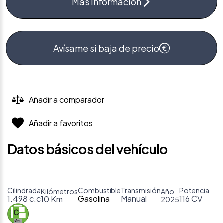
Más información
Avísame si baja de precio
Añadir a comparador
Añadir a favoritos
Datos básicos del vehículo
Cilindrada
Combustible
Transmisión
Potencia
Kilómetros
Año
1.498 c.c
Gasolina
Manual
116 CV
10 Km
2025