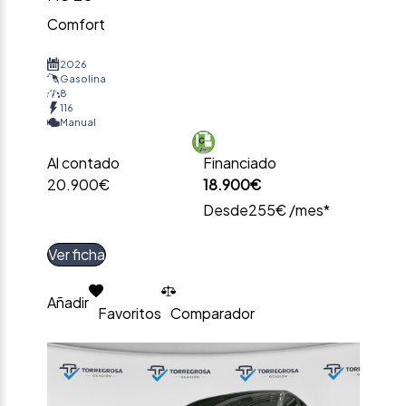
Comfort
2026
Gasolina
8
116
Manual
Al contado
Financiado
20.900€
18.900€
Desde
255€ /mes*
Ver ficha
Añadir
Favoritos
Comparador