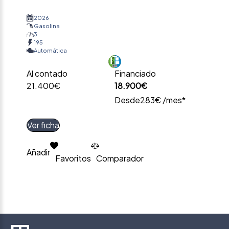
2026
Gasolina
3
195
Automática
Al contado
Financiado
21.400€
18.900€
Desde
283€ /mes*
Ver ficha
Añadir
Favoritos
Comparador