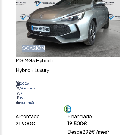
OCASIÓN
MG MG3 Hybrid+
Hybrid+ Luxury
2026
Gasolina
3
195
Automática
Al contado
Financiado
21.900€
19.500€
Desde
292€ /mes*