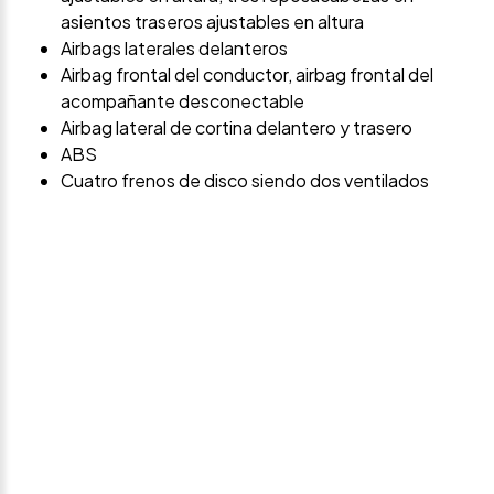
asientos traseros ajustables en altura
Airbags laterales delanteros
Airbag frontal del conductor, airbag frontal del
acompañante desconectable
Airbag lateral de cortina delantero y trasero
ABS
Cuatro frenos de disco siendo dos ventilados
Avísame si baja de
precio
Déjanos tus datos personales para ponernos en
contacto contigo si este vehículo baja de precio.