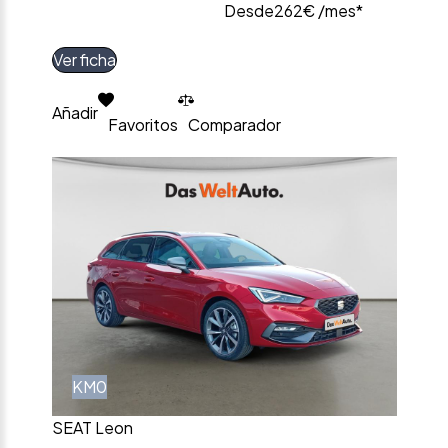
Desde
262€ /mes*
Ver ficha
Añadir
Favoritos
Comparador
KM0
SEAT Leon