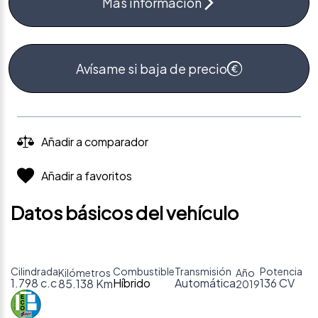
Más información
Avísame si baja de precio
Añadir a comparador
Añadir a favoritos
Datos básicos del vehículo
Cilindrada
Combustible
Transmisión
Potencia
Kilómetros
Año
1.798 c.c
Híbrido
Automática
136 CV
85.138 Km
2019