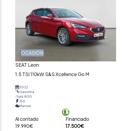
OCASIÓN
SEAT Leon
1.5 TSI 110kW S&S Xcellence Go M
2022
Gasolina
66.800
150
Manual
Al contado
Financiado
19.990€
17.500€