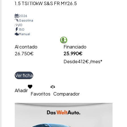
1.5 TSI 110kW S&S FR MY26.5
2026
Gasolina
10
150
Manual
Al contado
Financiado
26.750€
25.990€
Desde
412€ /mes*
Ver ficha
Añadir
Favoritos
Comparador