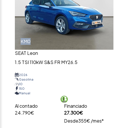
KM0
SEAT Leon
1.5 TSI 110kW S&S FR MY26.5
2026
Gasolina
10
150
Manual
Al contado
Financiado
24.790€
27.300€
Desde
355€ /mes*