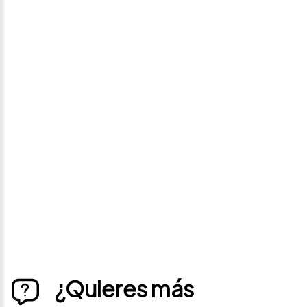
Avísame si baja de
precio
Déjanos tus datos personales para ponernos en
contacto contigo si este vehículo baja de precio.
¿Quieres más