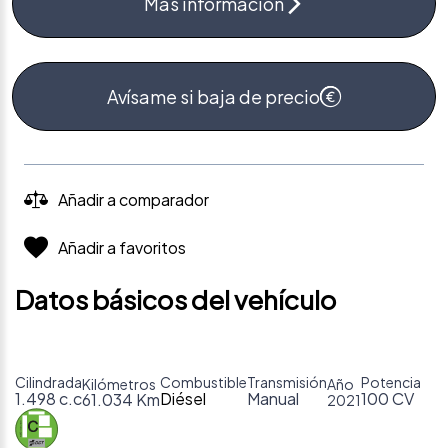
Más información
Avísame si baja de precio
Añadir a comparador
Añadir a favoritos
Datos básicos del vehículo
Cilindrada
Combustible
Transmisión
Potencia
Kilómetros
Año
1.498 c.c
Diésel
Manual
100 CV
61.034 Km
2021