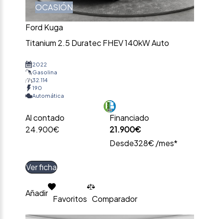
OCASIÓN
Ford Kuga
Titanium 2.5 Duratec FHEV 140kW Auto
2022
Gasolina
32.114
190
Automática
Al contado
Financiado
24.900€
21.900€
Desde
328€ /mes*
Ver ficha
Añadir
Favoritos
Comparador