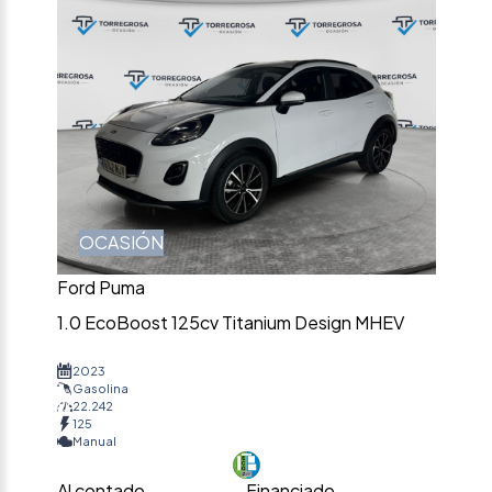
OCASIÓN
Ford Puma
1.0 EcoBoost 125cv Titanium Design MHEV
2023
Gasolina
22.242
125
Manual
Al contado
Financiado