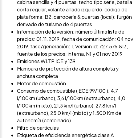
cabina sencilla y 4 puertas, techo tipo serie, batalla
corta regular, volante al lado izquierdo, código de
plataforma: B2, carrocería & puertas (local): furgón
derivado de turismo de 4 puertas
Información de la versión: número última lista de
precios: 01.11.2019, fecha de comunicación: 04 nov
2019, fase/generación: 1, Version id: 727.576.813,
fuente de los precios: interna, N1 y 01 nov 2019
Emisiones WLTP ICE y 139
Mampara de protección de altura completa y
anchura completa
Motor de combustión
Consumo de combustible ( ECE 99/100 ): 4,7
l/100km (urbano), 3,6 l/100km (extraurbano), 4,0
l/100km (mixto), 21,3 km/l (urbano), 27,8 km/l
(extraurbano), 25,0 km/l (mixto) y 1.500 Km de
autonomía (combinado)
Filtro de partículas
Etiqueta de eficiciencia energética clase A