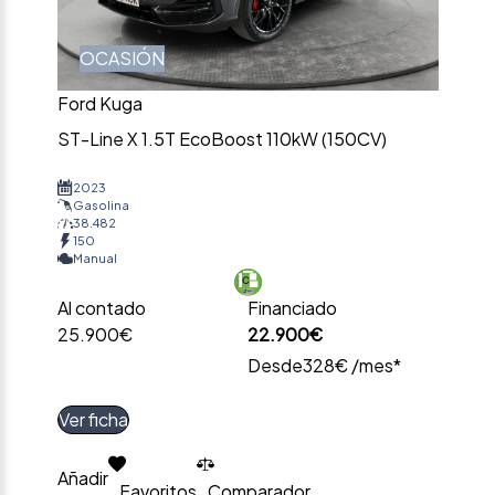
OCASIÓN
Ford Kuga
ST-Line X 1.5T EcoBoost 110kW (150CV)
2023
Gasolina
38.482
150
Manual
Al contado
Financiado
25.900€
22.900€
Desde
328€ /mes*
Ver ficha
Añadir
Favoritos
Comparador