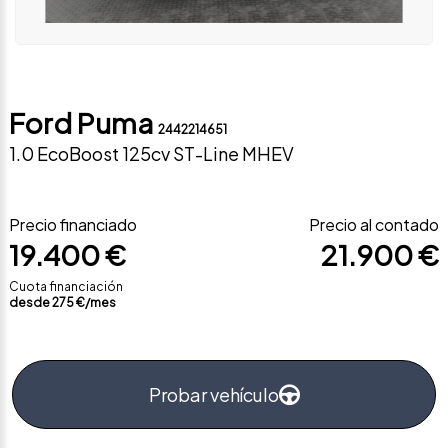
Ford Puma
2442214651
1.0 EcoBoost 125cv ST-Line MHEV
Precio financiado
Precio al contado
19.400 €
21.900 €
Cuota financiación
desde
275
€/mes
Probar vehículo