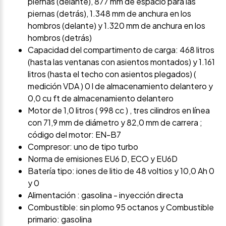
piernas (delante), 877 mm de espacio para las
piernas (detrás), 1.348 mm de anchura en los
hombros (delante) y 1.320 mm de anchura en los
hombros (detrás)
Capacidad del compartimento de carga: 468 litros
(hasta las ventanas con asientos montados) y 1.161
litros (hasta el techo con asientos plegados) (
medición VDA ) 0 l de almacenamiento delantero y
0,0 cu ft de almacenamiento delantero
Motor de 1,0 litros ( 998 cc ) , tres cilindros en línea
con 71,9 mm de diámetro y 82,0 mm de carrera ;
código del motor: EN-B7
Compresor: uno de tipo turbo
Norma de emisiones EU6 D, ECO y EU6D
Batería tipo: iones de litio de 48 voltios y 10,0 Ah 0
y 0
Alimentación : gasolina - inyección directa
Combustible: sin plomo 95 octanos y Combustible
primario: gasolina