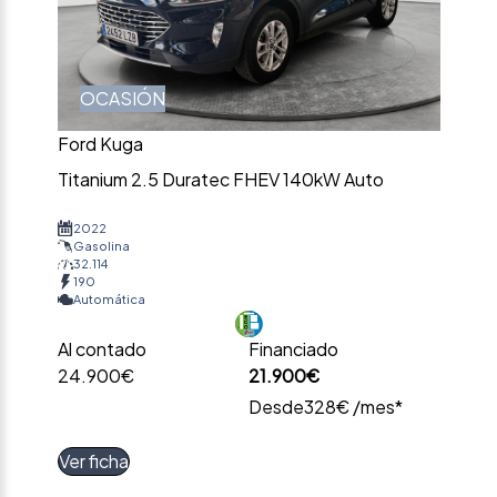
OCASIÓN
Ford Kuga
Titanium 2.5 Duratec FHEV 140kW Auto
2022
Gasolina
32.114
190
Automática
Al contado
Financiado
24.900€
21.900€
Desde
328€ /mes*
Ver ficha