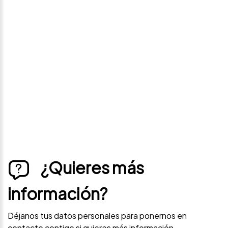
Avísame si baja de
precio
Déjanos tus datos personales para ponernos en
contacto contigo si este vehículo baja de precio.
¿Quieres más
información?
Déjanos tus datos personales para ponernos en
contacto contigo si quieres más información.