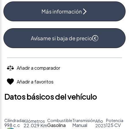
Más información
Avísame si baja de precio
Añadir a comparador
Añadir a favoritos
Datos básicos del vehículo
Cilindrada
Combustible
Transmisión
Potencia
Kilómetros
Año
998 c.c
Gasolina
Manual
125 CV
22.029 Km
2023