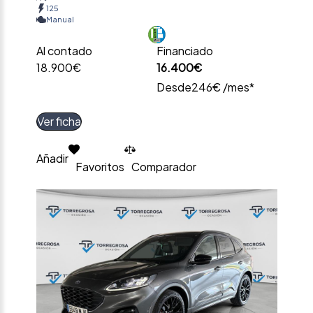
125
Manual
Al contado
Financiado
18.900€
16.400€
Desde
246€ /mes*
Ver ficha
Añadir
Favoritos
Comparador