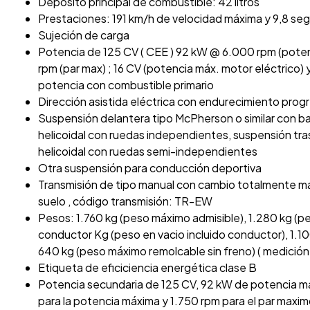
Depósito principal de combustible: 42 litros
Prestaciones: 191 km/h de velocidad máxima y 9,8 se
Sujeción de carga
Potencia de 125 CV ( CEE ) 92 kW @ 6.000 rpm (pote
rpm (par max) ; 16 CV (potencia máx. motor eléctrico)
potencia con combustible primario
Dirección asistida eléctrica con endurecimiento prog
Suspensión delantera tipo McPherson o similar con ba
helicoidal con ruedas independientes, suspensión tra
helicoidal con ruedas semi-independientes
Otra suspensión para conducción deportiva
Transmisión de tipo manual con cambio totalmente ma
suelo , código transmisión: TR-EW
Pesos: 1.760 kg (peso máximo admisible), 1.280 kg (pe
conductor Kg (peso en vacio incluido conductor), 1.1
640 kg (peso máximo remolcable sin freno) ( medición:
Etiqueta de eficiciencia energética clase B
Potencia secundaria de 125 CV, 92 kW de potencia 
para la potencia máxima y 1.750 rpm para el par maxi