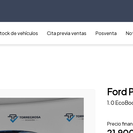
tock de vehículos
Cita previa ventas
Posventa
Not
Ford 
1.0 EcoBo
Precio fina
21.90