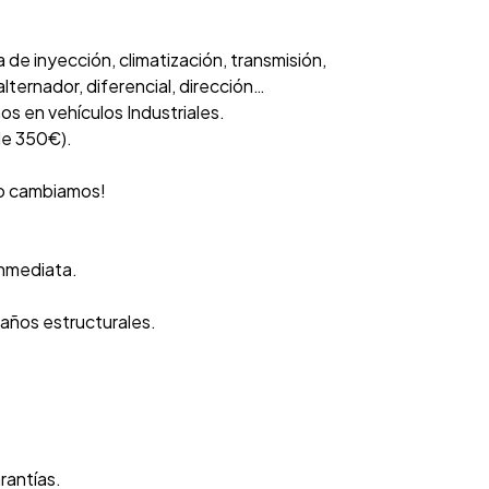
de inyección, climatización, transmisión,
lternador, diferencial, dirección…
s en vehículos Industriales.
de 350€).
 lo cambiamos!
inmediata.
daños estructurales.
rantías.