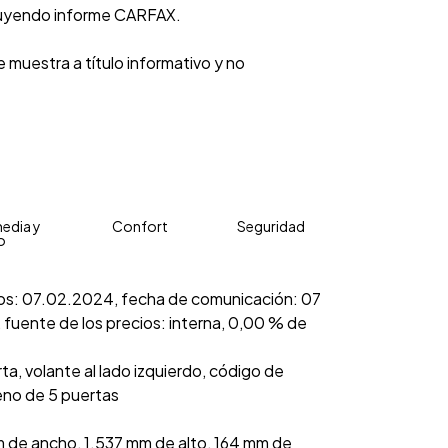
luyendo informe CARFAX.
 muestra a título informativo y no
edia y
Confort
Seguridad
o
ecios: 07.02.2024, fecha de comunicación: 07
, fuente de los precios: interna, 0,00 % de
ta, volante al lado izquierdo, código de
reno de 5 puertas
 de ancho, 1.537 mm de alto, 164 mm de