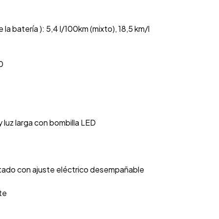
batería ): 5,4 l/100km (mixto), 18,5 km/l
0
 luz larga con bombilla LED
ntado con ajuste eléctrico desempañable
te