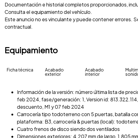
Documentación e historial completos proporcionados, inc
Consulta el equipamiento del vehículo.
Este anuncio no es vinculante y puede contener errores. Se
contractual.
Equipamiento
Ficha técnica
Acabado
Acabado
Multim
exterior
interior
sonid
Información de la versión: número última lista de pr
feb 2024, fase/generación: 1, Version id: 813.322.114
descuento, M1 y 07 feb 2024
Carrocería tipo todoterreno con 5 puertas, batalla cor
plataforma: B3, carrocería & puertas (local): todoter
Cuatro frenos de disco siendo dos ventilados
Dimensiones exteriores: 4.207 mm de largo, 1.805 mm