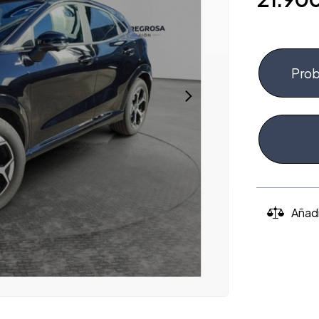
Prob
Añad