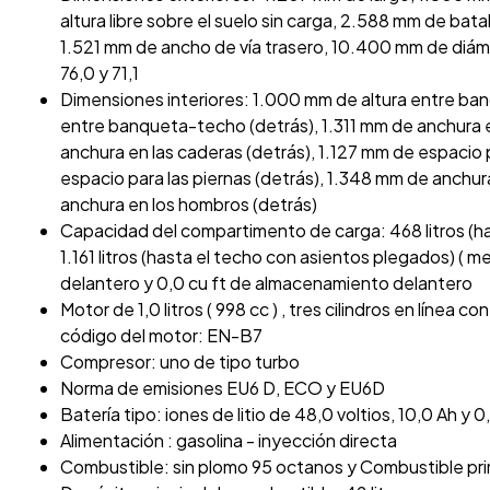
altura libre sobre el suelo sin carga, 2.588 mm de bat
1.521 mm de ancho de vía trasero, 10.400 mm de diámet
76,0 y 71,1
Dimensiones interiores: 1.000 mm de altura entre ba
entre banqueta-techo (detrás), 1.311 mm de anchura e
anchura en las caderas (detrás), 1.127 mm de espacio 
espacio para las piernas (detrás), 1.348 mm de anchu
anchura en los hombros (detrás)
Capacidad del compartimento de carga: 468 litros (h
1.161 litros (hasta el techo con asientos plegados) ( 
delantero y 0,0 cu ft de almacenamiento delantero
Motor de 1,0 litros ( 998 cc ) , tres cilindros en línea 
código del motor: EN-B7
Compresor: uno de tipo turbo
Norma de emisiones EU6 D, ECO y EU6D
Batería tipo: iones de litio de 48,0 voltios, 10,0 Ah y 0
Alimentación : gasolina - inyección directa
Combustible: sin plomo 95 octanos y Combustible pri