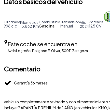
Datos básicos del vehículo
Cilindrada
Combustible
Transmisión
Potencia
Kilómetros
Año
998 c.c
Gasolina
Manual
125 CV
13.862 Km
2024
Este coche se encuentra en:
Avda Logroño. Poligono El Olivar, 50011 Zaragoza
Comentario
Garantía 36 meses
Vehículo completamente revisado y con el mantenimiento re
Incluye GARANTÍA PREMIUM de 1 AÑO (en vehículos KM0, la 