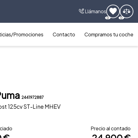
Llámanos
0
0
icias/Promociones
Contacto
Compramos tu coche
Puma
2441972887
ost 125cv ST-Line MHEV
nciado
Precio al contado
0 €
24.900 €