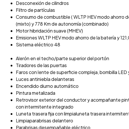
Desconexión de cilindros
Filtro de partículas
Consumo de combustible ( WLTP HEV modo ahorro de la 
(mixto) y 778 Km de autonomía (combinado)
Motor hibridación suave (MHEV)
Emisiones WLTP HEV modo ahorro de la batería y 121,
Sistema eléctrico 48
Alerón en el techo/parte superior del portón
Tiradores de las puertas
Faros con lente de superficie compleja, bombilla LED y
Luces antiniebla delanteras
Encendido diurno automático
Pintura metalizada
Retrovisor exterior del conductor y acompañante pi
con intermitente integrado
Luneta trasera fija con limpialuneta trasera intermiten
Limpiaparabrisas delantero
Parabrisas desempañable eléctrico