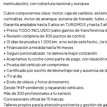
matriculación), con cobertura nacional y europea.
Cubre componentes clave: motor, caja de cambios, sistema 
centralitas, motor de arranque, sistema de frenado, turbo, a
Garantía ampliable hasta 5 años en TURISMOS y hasta 3 año
• Precio TODO INCLUIDO (salvo gastos de transferencia 
• Revisión completa de 300 puntos de control.
• 15 días de prueba o 1.000 km: si no estás satisfecho, ¡te
• Financiación a medida hasta 96 meses.
• Seguro personalizado: te damos la mejor cotización.
• Aceptamos tu coche como parte de pago, con tasación 
• Prueba del vehículo sin compromiso.
• Certificado por escrito de kilometraje real y ausencia de 
• ITV al día.
• Envío de vídeos y fotos al momento.
Desde 1949 vendiendo y reparando vehículos.
Más de 300 profesionales a tu servicio.
Concesionario oficial de 15 marcas.
Talleres propios para la atención postventa y gestión de ga