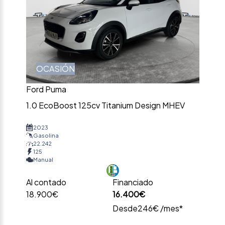
OCASIÓN
Ford Puma
1.0 EcoBoost 125cv Titanium Design MHEV
2023
Gasolina
22.242
125
Manual
Al contado
Financiado
18.900€
16.400€
Desde
246€ /mes*