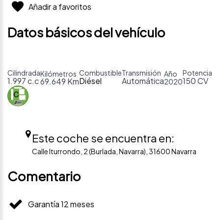
Añadir a favoritos
Datos básicos del vehículo
Cilindrada
Combustible
Transmisión
Potencia
Kilómetros
Año
1.997 c.c
Diésel
Automática
150 CV
69.649 Km
2020
Este coche se encuentra en:
Calle Iturrondo, 2 (Burlada, Navarra), 31600 Navarra
Comentario
Garantía 12 meses