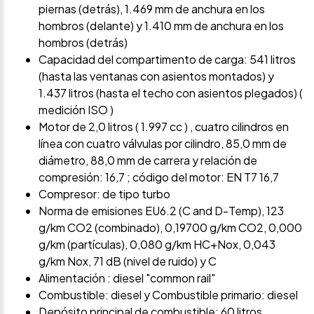
piernas (detrás), 1.469 mm de anchura en los
hombros (delante) y 1.410 mm de anchura en los
hombros (detrás)
Capacidad del compartimento de carga: 541 litros
(hasta las ventanas con asientos montados) y
1.437 litros (hasta el techo con asientos plegados) (
medición ISO )
Motor de 2,0 litros ( 1.997 cc ) , cuatro cilindros en
línea con cuatro válvulas por cilindro, 85,0 mm de
diámetro, 88,0 mm de carrera y relación de
compresión: 16,7 ; código del motor: EN T7 16,7
Compresor: de tipo turbo
Norma de emisiones EU6.2 (C and D-Temp), 123
g/km CO2 (combinado), 0,19700 g/km CO2, 0,000
g/km (partículas), 0,080 g/km HC+Nox, 0,043
g/km Nox, 71 dB (nivel de ruido) y C
Alimentación : diesel "common rail"
Combustible: diesel y Combustible primario: diesel
Depósito principal de combustible: 60 litros