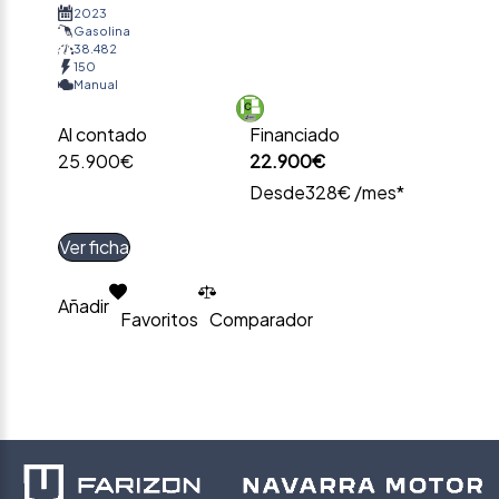
2023
Gasolina
38.482
150
Manual
Al contado
Financiado
25.900€
22.900€
Desde
328€ /mes*
Ver ficha
Añadir
Favoritos
Comparador