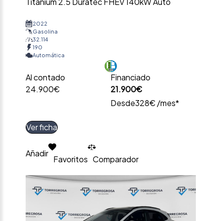
Titanium 2.5 Duratec FHEV 140kW Auto
2022
Gasolina
32.114
190
Automática
Al contado
Financiado
24.900€
21.900€
Desde
328€ /mes*
Ver ficha
Añadir
Favoritos
Comparador