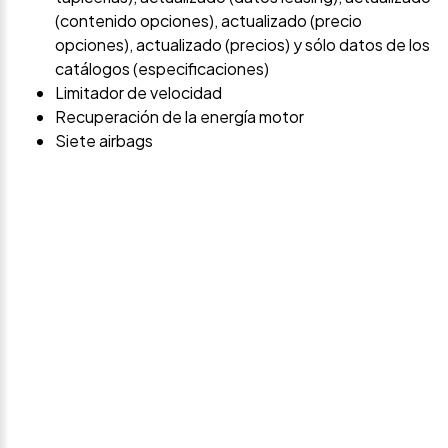
(contenido opciones), actualizado (precio
opciones), actualizado (precios) y sólo datos de los
catálogos (especificaciones)
Limitador de velocidad
Recuperación de la energía motor
Siete airbags
Avísame si baja de
precio
Déjanos tus datos personales para ponernos en
contacto contigo si este vehículo baja de precio.