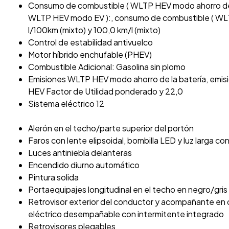
Consumo de combustible ( WLTP HEV modo ahorro de l
WLTP HEV modo EV ):, consumo de combustible ( WLTP
l/100km (mixto) y 100,0 km/l (mixto)
Control de estabilidad antivuelco
Motor híbrido enchufable (PHEV)
Combustible Adicional: Gasolina sin plomo
Emisiones WLTP HEV modo ahorro de la batería, em
HEV Factor de Utilidad ponderado y 22,0
Sistema eléctrico 12
Alerón en el techo/parte superior del portón
Faros con lente elipsoidal, bombilla LED y luz larga co
Luces antiniebla delanteras
Encendido diurno automático
Pintura solida
Portaequipajes longitudinal en el techo en negro/gris
Retrovisor exterior del conductor y acompañante en 
eléctrico desempañable con intermitente integrado
Retrovisores plegables