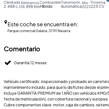
Cilindrada
Combustible
Transmisión
Potencia
Kilómetros
Año
2.488 c.c
Híbrido
Automática
225 CV
16.898 Km
2023
Este coche se encuentra en:
Parque comercial Galaria, 31191 Navarra
Comentario
Garantía 12 meses
Vehículo certificado: inspeccionado y probado en carreter
mantenimiento incluido, para que lo disfrutes desde el prim
Incluye GARANTÍA PREMIUM de 1 AÑO (en vehículos KM0/DE
fecha de matriculación), con cobertura nacional y europea.
Cubre componentes clave: motor, caja de cambios, sistema 