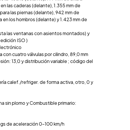
en las caderas (delante), 1.355 mm de
para las piernas (delante), 942 mm de
ra en los hombros (delante) y 1.423 mm de
sta las ventanas con asientos montados) y
medición ISO )
electrónico
nea con cuatro válvulas por cilindro, 89,0 mm
ón: 13,0 y distribución variable ; código del
ría calef./refriger. de forma activa, otro, 0 y
na sin plomo y Combustible primario:
egs de aceleración 0-100 km/h