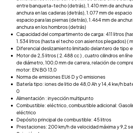
entre banqueta-techo (detrás), 1.410 mm de anchura 
anchura en las caderas (detrás), 1.077 mm de espacio 
espacio para las piernas (detrás), 1.464 mm de anchu
anchura en los hombros (detrás)
Capacidad del compartimento de carga: 411 litros (ha
1.534 litros (hasta el techo con asientos plegados) ( 
Diferencial deslizamiento limitado delantero de tipo 
Motor de 2,5 litros ( 2.488 cc ) , cuatro cilindros en lí
de diámetro, 100,0 mm de carrera, relación de compresi
motor: EN BG 13,0
Norma de emisiones EU6 D y 0 emisiones
Batería tipo: iones de litio de 48,0 Ah y 14,4 kw/h bate
0
Alimentación : inyección multipunto
Combustible: eléctrico, combustible adicional: Gasoli
eléctrico
Depósito principal de combustible: 45 litros
Prestaciones: 200 km/h de velocidad máxima y 9,2 s