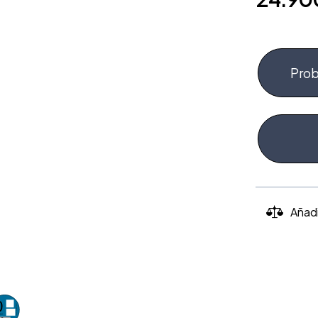
Prob
Añad