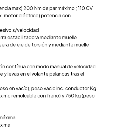
encia max) 200 Nm de par máximo ; 110 CV
x. motor eléctrico) potencia con
resivo s/velocidad
rra estabilizadora mediante muelle
sera de eje de torsión y mediante muelle
ión contínua con modo manual de velocidad
 y levas en el volante palancas tras el
eso en vacío), peso vacio inc. conductor Kg
áximo remolcable con freno) y 750 kg (peso
 máxima
áxima