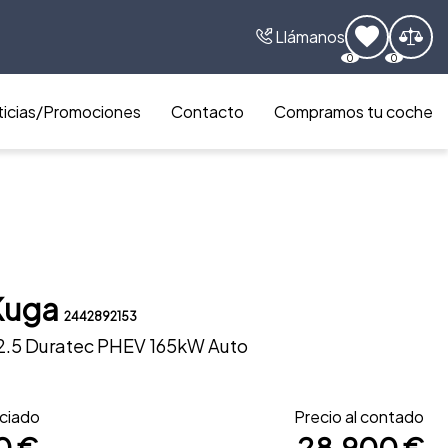
Llámanos
0
0
icias/Promociones
Contacto
Compramos tu coche
Kuga
2442892153
 2.5 Duratec PHEV 165kW Auto
nciado
Precio al contado
0 €
28.900 €