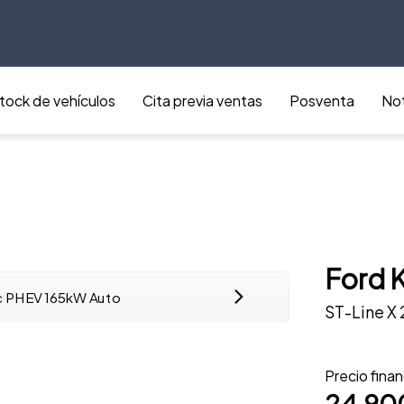
tock de vehículos
Cita previa ventas
Posventa
Not
Ford 
ST-Line X
Precio fina
24.90