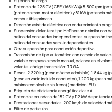
Sujeción de carga
Potencia de 225 CV ( CEE ) 165 kW @ 5.500 rpm (pot
(potencia máx. motor eléctrico) y 81 kW (potencia má
combustible primario
Dirección asistida eléctrica con endurecimiento prog
Suspensión delantera tipo McPherson o similar con ba
helicoidal con ruedas independientes, suspensión tra
helicoidal con ruedas semi-independientes
Otra suspensión para conducción deportiva
Transmisión de tipo automático con cambio de variac
variable con paso a modo manual, palanca en el volante
volante , código transmisión: TR GA
Pesos: 2.320 kg (peso máximo admisible), 1.844 kg (p
(peso en vacio incluido conductor), 1.200 kg (peso m
máximo remolcable sin freno) ( medición: EU )
Etiqueta de eficiciencia energética clase A
Potencia secundaria de 152 CV y 112 kW de potencia
Prestaciones secundarias: 200 km/h de velocidad m
Filtro de partículas