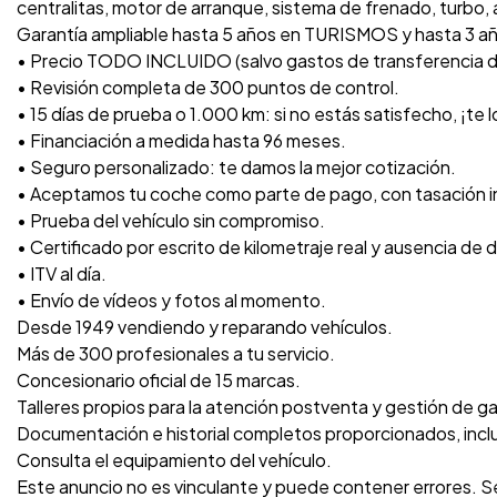
centralitas, motor de arranque, sistema de frenado, turbo, a
Garantía ampliable hasta 5 años en TURISMOS y hasta 3 a
• Precio TODO INCLUIDO (salvo gastos de transferencia 
• Revisión completa de 300 puntos de control.
• 15 días de prueba o 1.000 km: si no estás satisfecho, ¡te
• Financiación a medida hasta 96 meses.
• Seguro personalizado: te damos la mejor cotización.
• Aceptamos tu coche como parte de pago, con tasación 
• Prueba del vehículo sin compromiso.
• Certificado por escrito de kilometraje real y ausencia de 
• ITV al día.
• Envío de vídeos y fotos al momento.
Desde 1949 vendiendo y reparando vehículos.
Más de 300 profesionales a tu servicio.
Concesionario oficial de 15 marcas.
Talleres propios para la atención postventa y gestión de ga
Documentación e historial completos proporcionados, inc
Consulta el equipamiento del vehículo.
Este anuncio no es vinculante y puede contener errores. Se