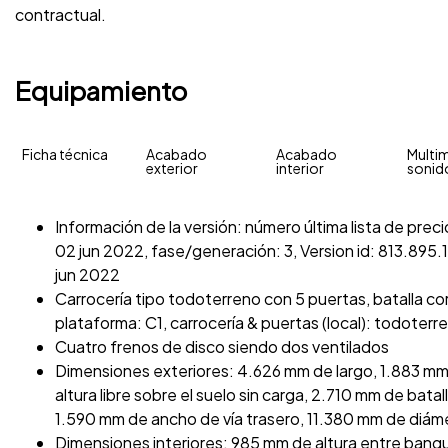
contractual.
Equipamiento
Ficha técnica
Acabado
Acabado
Multim
exterior
interior
sonid
Información de la versión: número última lista de pr
02 jun 2022, fase/generación: 3, Version id: 813.895.1
jun 2022
Carrocería tipo todoterreno con 5 puertas, batalla cor
plataforma: C1, carrocería & puertas (local): todoterr
Cuatro frenos de disco siendo dos ventilados
Dimensiones exteriores: 4.626 mm de largo, 1.883 mm
altura libre sobre el suelo sin carga, 2.710 mm de bata
1.590 mm de ancho de vía trasero, 11.380 mm de diámet
Dimensiones interiores: 985 mm de altura entre banq