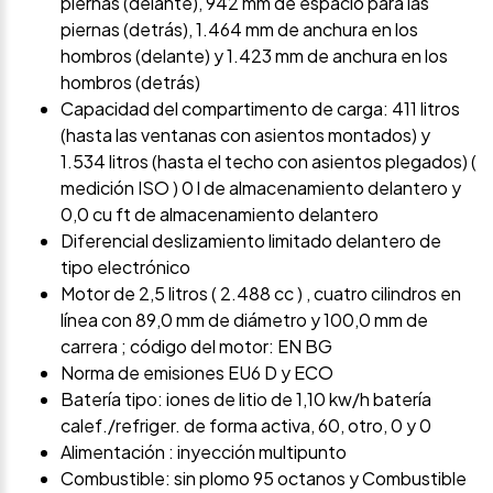
piernas (delante), 942 mm de espacio para las
piernas (detrás), 1.464 mm de anchura en los
hombros (delante) y 1.423 mm de anchura en los
hombros (detrás)
Capacidad del compartimento de carga: 411 litros
(hasta las ventanas con asientos montados) y
1.534 litros (hasta el techo con asientos plegados) (
medición ISO ) 0 l de almacenamiento delantero y
0,0 cu ft de almacenamiento delantero
Diferencial deslizamiento limitado delantero de
tipo electrónico
Motor de 2,5 litros ( 2.488 cc ) , cuatro cilindros en
línea con 89,0 mm de diámetro y 100,0 mm de
carrera ; código del motor: EN BG
Norma de emisiones EU6 D y ECO
Batería tipo: iones de litio de 1,10 kw/h batería
calef./refriger. de forma activa, 60, otro, 0 y 0
Alimentación : inyección multipunto
Combustible: sin plomo 95 octanos y Combustible