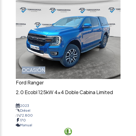
OCASIÓN
Ford Ranger
2.0 Ecobl 125kW 4×4 Doble Cabina Limited
2023
Diésel
72.800
170
Manual