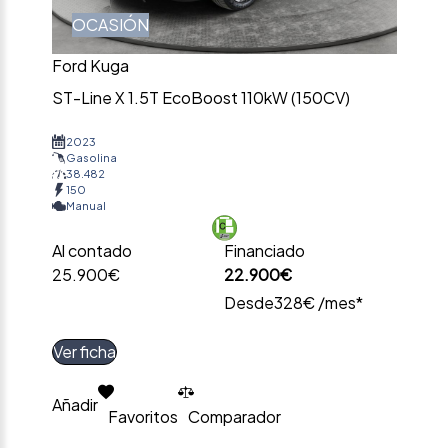
OCASIÓN
Ford Kuga
ST-Line X 1.5T EcoBoost 110kW (150CV)
2023
Gasolina
38.482
150
Manual
Al contado
Financiado
25.900€
22.900€
Desde
328€ /mes*
Ver ficha
Añadir
Favoritos
Comparador