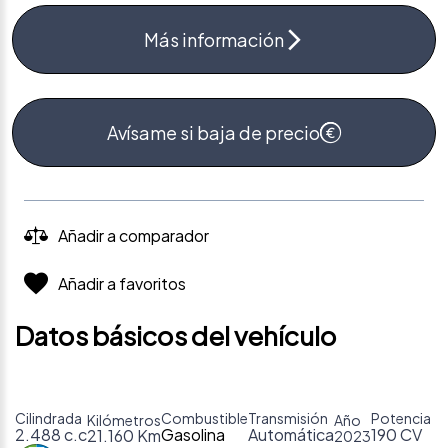
Más información
Avísame si baja de precio
Añadir a comparador
Añadir a favoritos
Datos básicos del vehículo
Cilindrada
Combustible
Transmisión
Potencia
Kilómetros
Año
2.488 c.c
Gasolina
Automática
190 CV
21.160 Km
2023