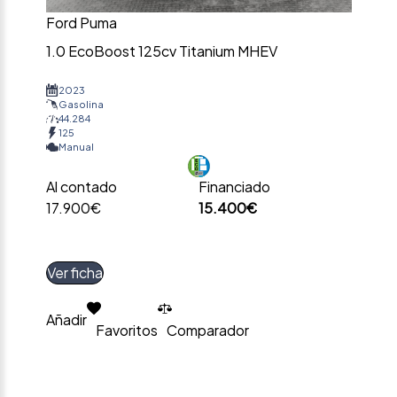
Ford Puma
1.0 EcoBoost 125cv Titanium MHEV
2023
Gasolina
44.284
125
Manual
Al contado
Financiado
17.900€
15.400€
Ver ficha
Añadir
Favoritos
Comparador