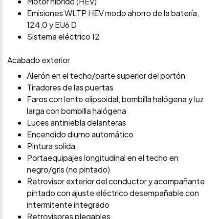
Motor híbrido (HEV)
Emisiones WLTP HEV modo ahorro de la batería,
124,0 y EU6 D
Sistema eléctrico 12
Acabado exterior
Alerón en el techo/parte superior del portón
Tiradores de las puertas
Faros con lente elipsoidal, bombilla halógena y luz
larga con bombilla halógena
Luces antiniebla delanteras
Encendido diurno automático
Pintura solida
Portaequipajes longitudinal en el techo en
negro/gris (no pintado)
Retrovisor exterior del conductor y acompañante
pintado con ajuste eléctrico desempañable con
intermitente integrado
Retrovisores plegables