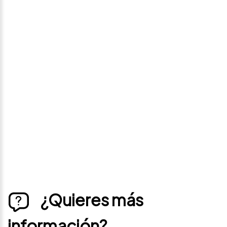
Avísame si baja de
precio
Déjanos tus datos personales para ponernos en
contacto contigo si este vehículo baja de precio.
¿Quieres más
información?