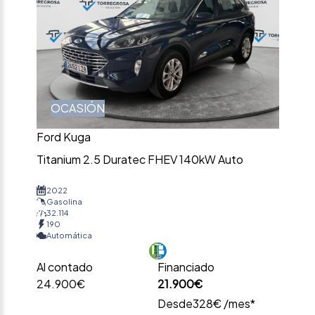
OCASIÓN
Ford Kuga
Titanium 2.5 Duratec FHEV 140kW Auto
2022
Gasolina
32.114
190
Automática
Al contado
Financiado
24.900€
21.900€
Desde
328€ /mes*