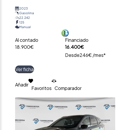
2023
Gasolina
22.242
125
Manual
Al contado
Financiado
18.900€
16.400€
Desde
246€ /mes*
Ver ficha
Añadir
Favoritos
Comparador