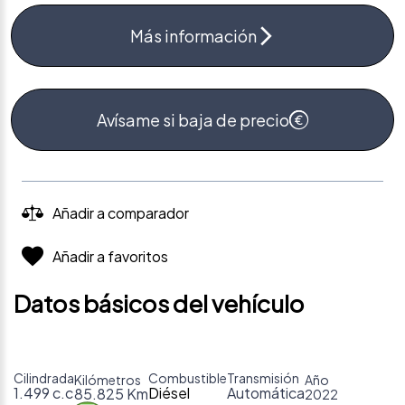
Más información
Avísame si baja de precio
Añadir a comparador
Añadir a favoritos
Datos básicos del vehículo
Cilindrada
Combustible
Transmisión
Kilómetros
Año
1.499 c.c
Diésel
Automática
85.825 Km
2022