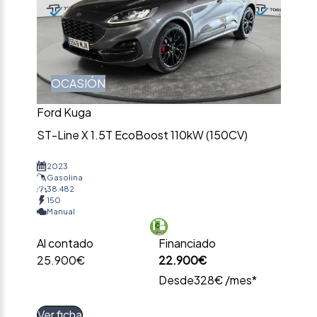
OCASIÓN
Ford Kuga
ST-Line X 1.5T EcoBoost 110kW (150CV)
2023
Gasolina
38.482
150
Manual
Al contado
Financiado
25.900€
22.900€
Desde
328€ /mes*
Ver ficha