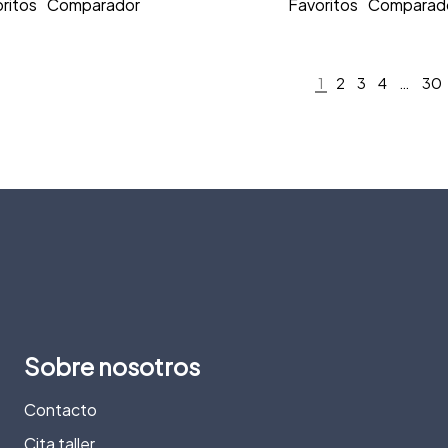
ritos
Comparador
Favoritos
Comparad
1
2
3
4
…
30
Sobre nosotros
Contacto
Cita taller