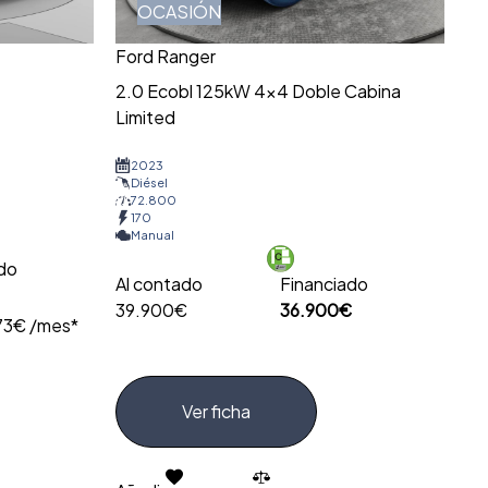
OCASIÓN
Ford Ranger
2.0 Ecobl 125kW 4×4 Doble Cabina
Limited
2023
Diésel
72.800
170
Manual
ado
Al contado
Financiado
39.900€
36.900€
73€ /mes*
Ver ficha