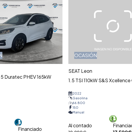
N
OCASIÓN
SEAT Leon
2.5 Duratec PHEV 165kW
1.5 TSI 110kW S&S Xcellence
2022
Gasolina
66.800
150
Manual
Al contado
Financi
Financiado