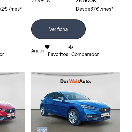
27.990€
25.500€
62€ /mes*
Desde
37€ /mes*
Ver ficha
Añadir
or
Favoritos
Comparador
KM0