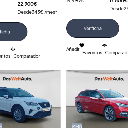
19.990€
17.500€
22.900€
Desde
2
Desde
343€ /mes*
Ver ficha
ficha
Añadir
Favoritos
Comparad
ritos
Comparador
N
KM0