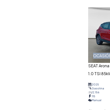
OCASIÓ
SEAT Arona
1.0 TSI 85k
2025
Gasolina
12.156
115
Manual