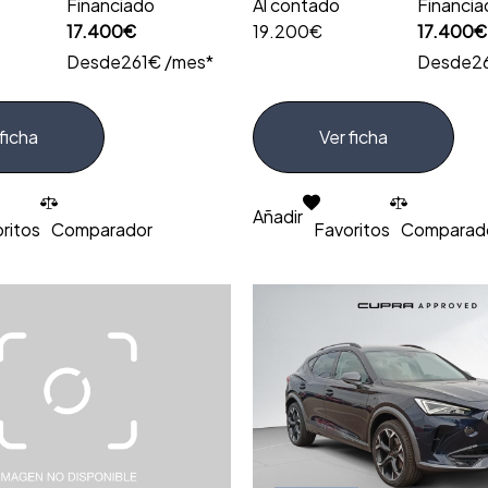
Financiado
Al contado
Financi
17.400€
19.200€
17.400€
Desde
261€ /mes*
Desde
2
ficha
Ver ficha
Añadir
ritos
Comparador
Favoritos
Comparad