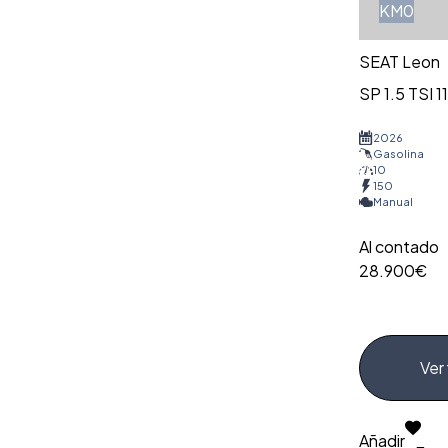
KM0
SEAT Leon
SP 1.5 TSI 
2026
Gasolina
10
150
Manual
Al contado
28.900€
Ver 
Añadir