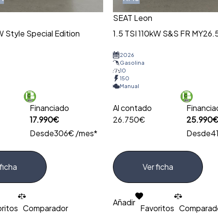
SEAT Leon
 Style Special Edition
1.5 TSI 110kW S&S FR MY26.
2026
Gasolina
10
150
Manual
Financiado
Al contado
Financi
17.990€
26.750€
25.990
Desde
306€ /mes*
Desde
4
ficha
Ver ficha
Añadir
ritos
Comparador
Favoritos
Comparad