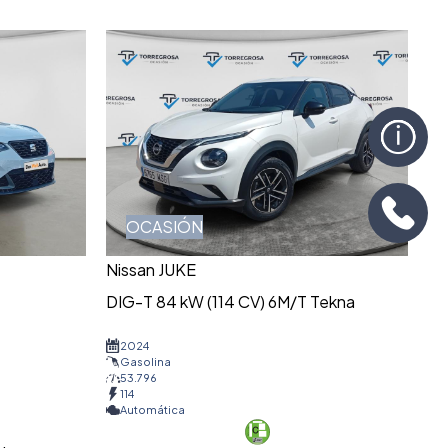
OCASIÓN
Nissan JUKE
DIG-T 84 kW (114 CV) 6M/T Tekna
2024
Gasolina
53.796
114
Automática