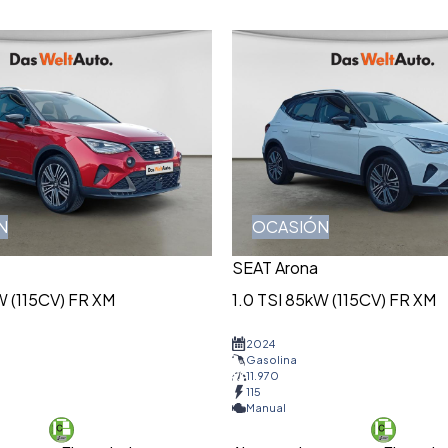
N
OCASIÓN
SEAT Arona
W (115CV) FR XM
1.0 TSI 85kW (115CV) FR XM
2024
Gasolina
11.970
115
Manual