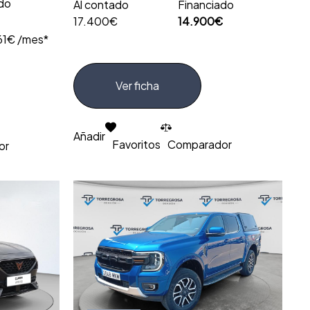
ado
Al contado
Financiado
17.400€
14.900€
61€ /mes*
Ver ficha
Añadir
Favoritos
Comparador
or