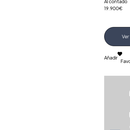
Al contado
19.900€
Ver 
Añadir
Favo