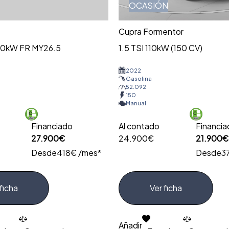
OCASIÓN
Cupra Formentor
110kW FR MY26.5
1.5 TSI 110kW (150 CV)
2022
Gasolina
52.092
150
Manual
Financiado
Al contado
Financi
27.900€
24.900€
21.900€
Desde
418€ /mes*
Desde
3
ficha
Ver ficha
Añadir