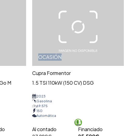
OCASIÓN
Cupra Formentor
 Go M
1.5 TSI 110kW (150 CV) DSG
2023
Gasolina
69.575
150
Automática
ado
Al contado
Financiado