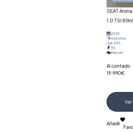
SEAT Arona
1.0 TSI 85kW
2025
Gasolina
6.092
115
Manual
Al contado
19.990€
Ver 
Añadir
Favo