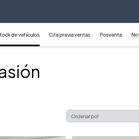
tock de vehículos
Cita previa ventas
Posventa
Not
asión