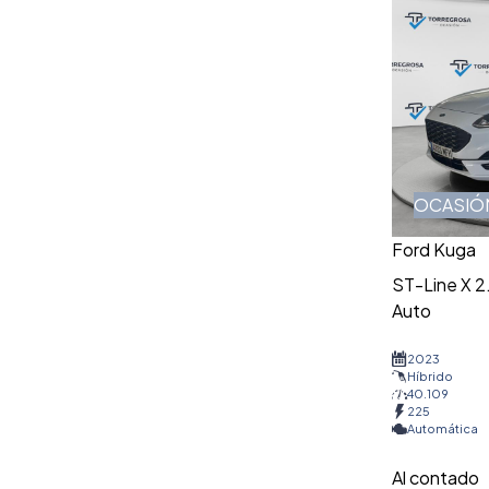
OCASIÓ
Ford Kuga
ST-Line X 
Auto
2023
Híbrido
40.109
225
Automática
Al contado