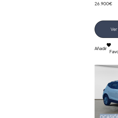
26.900€
Ver 
Añadir
Favo
OCASIÓ