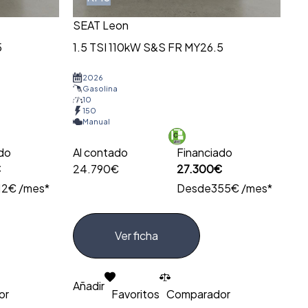
SEAT Leon
5
1.5 TSI 110kW S&S FR MY26.5
2026
Gasolina
10
150
Manual
ado
Al contado
Financiado
€
24.790€
27.300€
12€ /mes*
Desde
355€ /mes*
Ver ficha
Añadir
or
Favoritos
Comparador