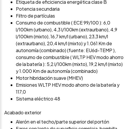
Etiqueta de eficiciencia energética clase B
Potencia secundaria
Filtro de partículas
Consumo de combustible ( ECE 99/100 ): 6,0
l/100km (urbano), 4,3 l/100km (extraurbano), 4,9
l/100km (mixto), 16,7 km/l (urbano), 23,3 km/l
(extraurbano), 20,4 km/l (mixto) y 1.061 Km de
autonomía (combinado) (fuente: EU6d-TEMP ),
consumo de combustible ( WLTP HEV modo ahorro
de la batería ): 5,2 l/100km (mixto), 19,2 km/l (mixto)
y 1.000 Km de autonomía (combinado)
Motor hibridación suave (MHEV)
Emisiones WLTP HEV modo ahorro de la batería y
117,0
Sistema eléctrico 48
Acabado exterior
Alerón en el techo/parte superior del portón
Faros con lente de superficie compleja, bombilla