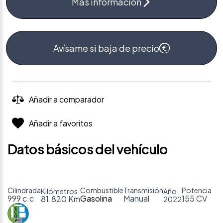
Más información
Avísame si baja de precio
Añadir a comparador
Añadir a favoritos
Datos básicos del vehículo
Cilindrada
Combustible
Transmisión
Potencia
Kilómetros
Año
999 c.c
Gasolina
Manual
155 CV
81.820 Km
2022