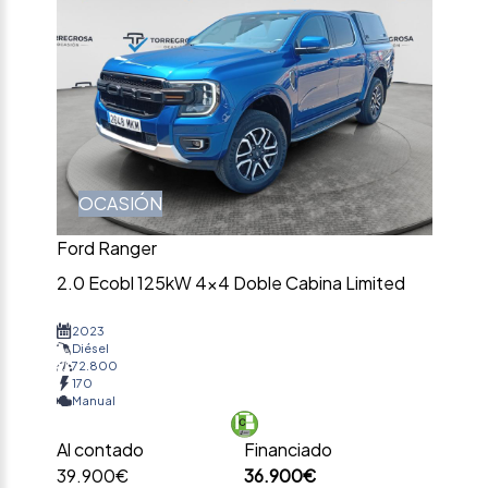
OCASIÓN
Ford Ranger
2.0 Ecobl 125kW 4×4 Doble Cabina Limited
2023
Diésel
72.800
170
Manual
Al contado
Financiado
39.900€
36.900€