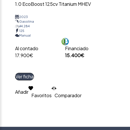
1.0 EcoBoost 125cv Titanium MHEV
2023
Gasolina
44.284
125
Manual
Al contado
Financiado
17.900€
15.400€
Ver ficha
Añadir
Favoritos
Comparador