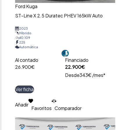
Ford Kuga
ST-Line X 2.5 Duratec PHEV 165kW Auto
2023
Híbrido
40.109
225
Automática
Al contado
Financiado
26.900€
22.900€
Desde
343€ /mes*
Ver ficha
Añadir
Favoritos
Comparador