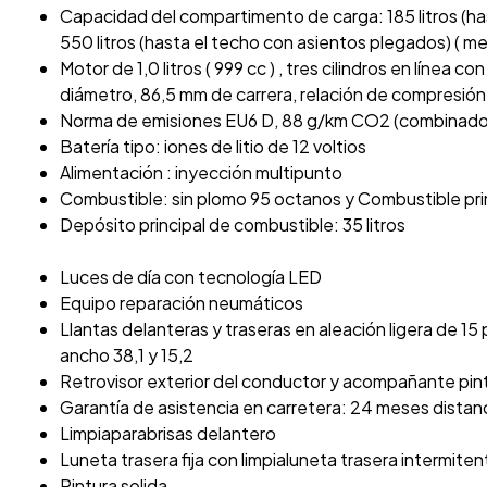
Capacidad del compartimento de carga: 185 litros (h
550 litros (hasta el techo con asientos plegados) ( m
Motor de 1,0 litros ( 999 cc ) , tres cilindros en línea c
diámetro, 86,5 mm de carrera, relación de compresión: 
Norma de emisiones EU6 D, 88 g/km CO2 (combinad
Batería tipo: iones de litio de 12 voltios
Alimentación : inyección multipunto
Combustible: sin plomo 95 octanos y Combustible pri
Depósito principal de combustible: 35 litros
Luces de día con tecnología LED
Equipo reparación neumáticos
Llantas delanteras y traseras en aleación ligera de 1
ancho 38,1 y 15,2
Retrovisor exterior del conductor y acompañante pi
Garantía de asistencia en carretera: 24 meses distanc
Limpiaparabrisas delantero
Luneta trasera fija con limpialuneta trasera intermiten
Pintura solida