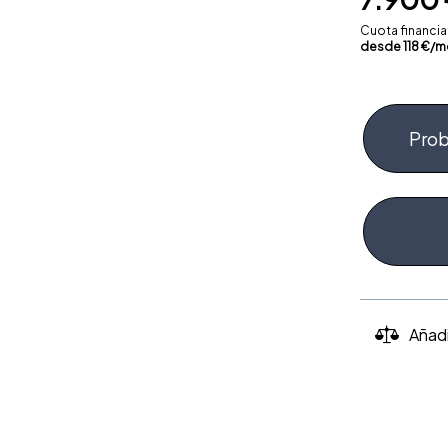
Cuota financi
desde
118
€/m
Prob
Añad