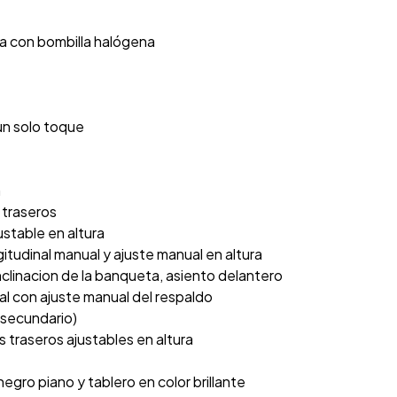
rga con bombilla halógena
un solo toque
n
 traseros
ustable en altura
gitudinal manual y ajuste manual en altura
nclinacion de la banqueta, asiento delantero
al con ajuste manual del respaldo
l secundario)
traseros ajustables en altura
gro piano y tablero en color brillante