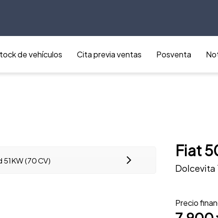
tock de vehículos
Cita previa ventas
Posventa
Not
Fiat 
Dolcevita 
Precio fina
7.900