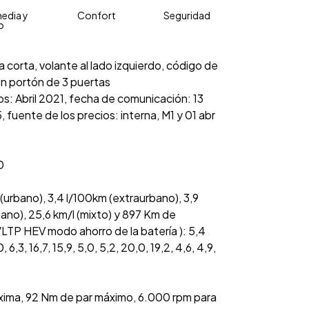
edia y
Confort
Seguridad
o
a corta, volante al lado izquierdo, código de
con portón de 3 puertas
ios: Abril 2021, fecha de comunicación: 13
 fuente de los precios: interna, M1 y 01 abr
0
urbano), 3,4 l/100km (extraurbano), 3,9
bano), 25,6 km/l (mixto) y 897 Km de
TP HEV modo ahorro de la batería ): 5,4
, 6,3, 16,7, 15,9, 5,0, 5,2, 20,0, 19,2, 4,6, 4,9,
xima, 92 Nm de par máximo, 6.000 rpm para