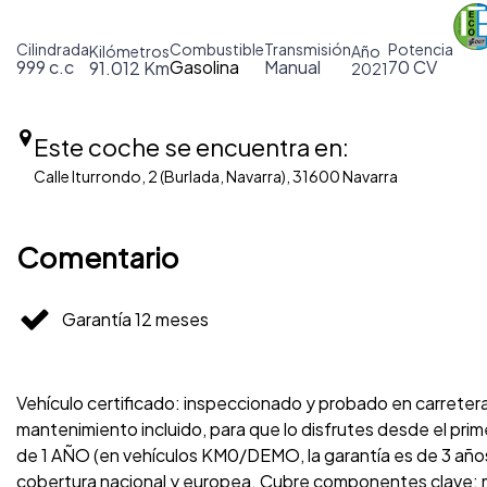
Cilindrada
Combustible
Transmisión
Potencia
Kilómetros
Año
999 c.c
Gasolina
Manual
70 CV
91.012 Km
2021
Este coche se encuentra en:
Calle Iturrondo, 2 (Burlada, Navarra), 31600 Navarra
Comentario
Garantía 12 meses
Vehículo certificado: inspeccionado y probado en carreter
mantenimiento incluido, para que lo disfrutes desde el p
de 1 AÑO (en vehículos KM0/DEMO, la garantía es de 3 años
cobertura nacional y europea. Cubre componentes clave: m