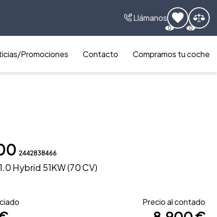
Llámanos
0
0
icias/Promociones
Contacto
Compramos tu coche
500
2442838466
1.0 Hybrid 51KW (70 CV)
nciado
Precio al contado
 €
8.900 €