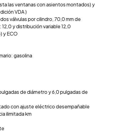
asta las ventanas con asientos montados) y
edición VDA )
on dos válvulas por cilindro, 70,0 mm de
12,0 y distribución variable 12,0
o) y ECO
mario: gasolina
5 pulgadas de diámetro y 6,0 pulgadas de
ntado con ajuste eléctrico desempañable
ia ilimitada km
te