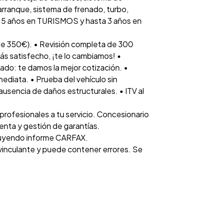
 arranque, sistema de frenado, turbo,
ta 5 años en TURISMOS y hasta 3 años en
e 350€). • Revisión completa de 300
tás satisfecho, ¡te lo cambiamos! •
ado: te damos la mejor cotización. •
diata. • Prueba del vehículo sin
 ausencia de daños estructurales. • ITV al
rofesionales a tu servicio. Concesionario
venta y gestión de garantías.
luyendo informe CARFAX.
 vinculante y puede contener errores. Se