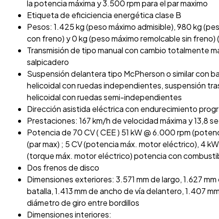
la potencia máxima y 3.500 rpm para el par maximo
Etiqueta de eficiciencia energética clase B
Pesos: 1.425 kg (peso máximo admisible), 980 kg (pes
con freno) y 0 kg (peso máximo remolcable sin freno) (
Transmisión de tipo manual con cambio totalmente ma
salpicadero
Suspensión delantera tipo McPherson o similar con ba
helicoidal con ruedas independientes, suspensión tra
helicoidal con ruedas semi-independientes
Dirección asistida eléctrica con endurecimiento prog
Prestaciones: 167 km/h de velocidad máxima y 13,8 s
Potencia de 70 CV ( CEE ) 51 kW @ 6.000 rpm (poten
(par max) ; 5 CV (potencia máx. motor eléctrico), 4 k
(torque máx. motor eléctrico) potencia con combustib
Dos frenos de disco
Dimensiones exteriores: 3.571 mm de largo, 1.627 mm
batalla, 1.413 mm de ancho de vía delantero, 1.407 m
diámetro de giro entre bordillos
Dimensiones interiores: