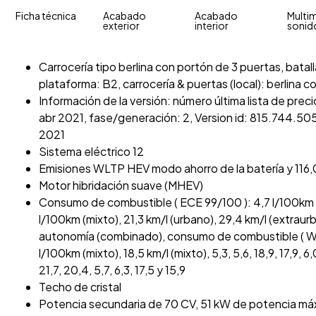
Ficha técnica
Acabado
Acabado
Multim
exterior
interior
sonid
Carrocería tipo berlina con portón de 3 puertas, batall
plataforma: B2, carrocería & puertas (local): berlina 
Información de la versión: número última lista de prec
abr 2021, fase/generación: 2, Version id: 815.744.505,
2021
Sistema eléctrico 12
Emisiones WLTP HEV modo ahorro de la batería y 116,
Motor hibridación suave (MHEV)
Consumo de combustible ( ECE 99/100 ): 4,7 l/100km (
l/100km (mixto), 21,3 km/l (urbano), 29,4 km/l (extraur
autonomía (combinado), consumo de combustible ( WL
l/100km (mixto), 18,5 km/l (mixto), 5,3, 5,6, 18,9, 17,9, 6,0
21,7, 20,4, 5,7, 6,3, 17,5 y 15,9
Techo de cristal
Potencia secundaria de 70 CV, 51 kW de potencia má