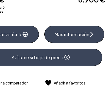
ación
es
ar vehículo
Más información
Avísame si baja de precio
ir a comparador
Añadir a favoritos