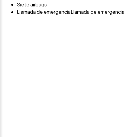
Siete airbags
Llamada de emergenciaLlamada de emergencia
Avísame si baja de
precio
Déjanos tus datos personales para ponernos en
contacto contigo si este vehículo baja de precio.