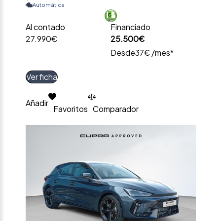
Automática
Al contado
Financiado
27.990€
25.500€
Desde
37€ /mes*
Ver ficha
Añadir
Favoritos
Comparador