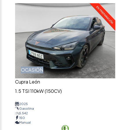
OCASIÓN
Cupra León
1.5 TSI 110kW (150CV)
2025
Gasolina
5.542
150
Manual