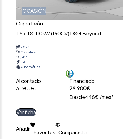
OCASIÓN
Cupra León
1.5 eTSI 110kW (150CV) DSG Beyond
2026
Gasolina
887
150
Automática
Al contado
Financiado
31.900€
29.900€
Desde
448€ /mes*
Ver ficha
Añadir
Favoritos
Comparador