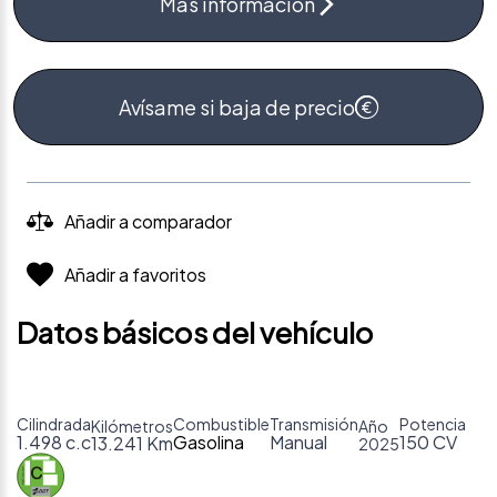
Más información
Avísame si baja de precio
Añadir a comparador
Añadir a favoritos
Datos básicos del vehículo
Cilindrada
Combustible
Transmisión
Potencia
Kilómetros
Año
1.498 c.c
Gasolina
Manual
150 CV
13.241 Km
2025