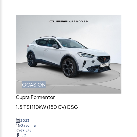
OCASIÓN
Cupra Formentor
1.5 TSI 110kW (150 CV) DSG
2023
Gasolina
69.575
150