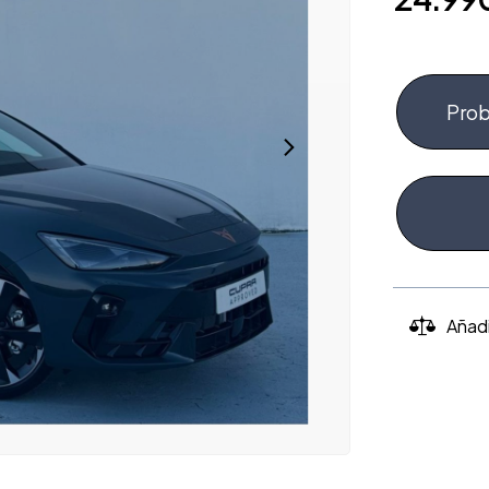
Prob
Añad