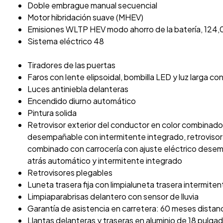
Doble embrague manual secuencial
Motor hibridación suave (MHEV)
Emisiones WLTP HEV modo ahorro de la batería, 124,0
Sistema eléctrico 48
Tiradores de las puertas
Faros con lente elipsoidal, bombilla LED y luz larga co
Luces antiniebla delanteras
Encendido diurno automático
Pintura solida
Retrovisor exterior del conductor en color combinado 
desempañable con intermitente integrado, retrovisor
combinado con carrocería con ajuste eléctrico desem
atrás automático y intermitente integrado
Retrovisores plegables
Luneta trasera fija con limpialuneta trasera intermiten
Limpiaparabrisas delantero con sensor de lluvia
Garantía de asistencia en carretera: 60 meses distan
Llantas delanteras y traseras en aluminio de 18 pulga