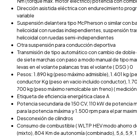
Nm (torque máx. motor eléctrico) potencia con combu
Dirección asistida eléctrica con endurecimiento progr
variable
Suspensión delantera tipo McPherson o similar con ba
helicoidal con ruedas independientes, suspensión tra
helicoidal con ruedas semi-independientes
Otra suspensión para conducción deportiva
Transmisión de tipo automático con cambio de doble
de siete marchas con paso a modo manual de tipo man
levas en el volante palancas tras el volante ( DSG ) 0
Pesos: 1.890 kg (peso máximo admisible), 1.401 kg (pe
conductor Kg (peso en vacio incluido conductor), 1.7
700 kg (peso máximo remolcable sin freno) ( medición:
Etiqueta de eficiencia energética clase A
Potencia secundaria de 150 CV, 110 kW de potencia 
para la potencia máxima y 1.500 rpm para el par maxi
Desconexión de cilindros
Consumo de combustible ( WLTP HEV modo ahorro de la 
(mixto), 804 Km de autonomía (combinado), 5,6, 5,9, 17