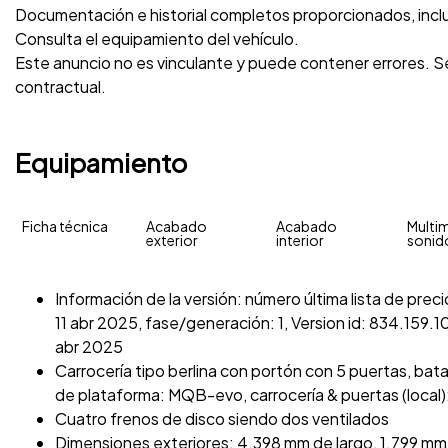
Documentación e historial completos proporcionados, inc
Consulta el equipamiento del vehículo.
Este anuncio no es vinculante y puede contener errores. Se
contractual.
Equipamiento
Ficha técnica
Acabado
Acabado
Multim
exterior
interior
sonid
Información de la versión: número última lista de prec
11 abr 2025, fase/generación: 1, Version id: 834.159.10
abr 2025
Carrocería tipo berlina con portón con 5 puertas, batal
de plataforma: MQB-evo, carrocería & puertas (local):
Cuatro frenos de disco siendo dos ventilados
Dimensiones exteriores: 4.398 mm de largo, 1.799 mm