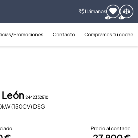
Llámanos
0
0
icias/Promociones
Contacto
Compramos tu coche
 León
2442332510
110kW (150CV) DSG
nciado
Precio al contado
0 €
27.900 €