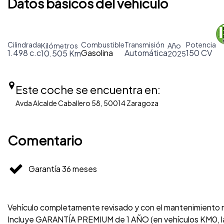
Datos básicos del vehículo
Cilindrada
Combustible
Transmisión
Potencia
Kilómetros
Año
1.498 c.c
Gasolina
Automática
150 CV
10.505 Km
2025
Este coche se encuentra en:
Avda Alcalde Caballero 58, 50014 Zaragoza
Comentario
Garantía 36 meses
Vehículo completamente revisado y con el mantenimiento re
Incluye GARANTÍA PREMIUM de 1 AÑO (en vehículos KM0, la 