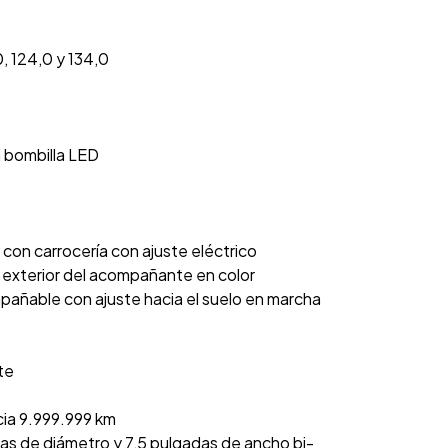
, 124,0 y 134,0
n bombilla LED
con carrocería con ajuste eléctrico
 exterior del acompañante en color
pañable con ajuste hacia el suelo en marcha
te
cia 9.999.999 km
das de diámetro y 7,5 pulgadas de ancho bi-