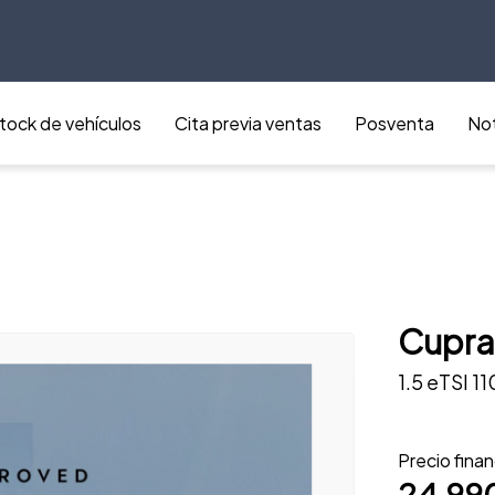
tock de vehículos
Cita previa ventas
Posventa
Not
Cupra
1.5 eTSI 
Precio fina
24.99