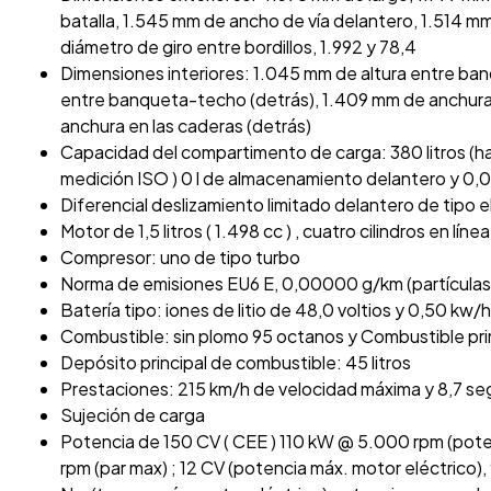
batalla, 1.545 mm de ancho de vía delantero, 1.514 m
diámetro de giro entre bordillos, 1.992 y 78,4
Dimensiones interiores: 1.045 mm de altura entre ba
entre banqueta-techo (detrás), 1.409 mm de anchura 
anchura en las caderas (detrás)
Capacidad del compartimento de carga: 380 litros (h
medición ISO ) 0 l de almacenamiento delantero y 0,
Diferencial deslizamiento limitado delantero de tipo 
Motor de 1,5 litros ( 1.498 cc ) , cuatro cilindros en lín
Compresor: uno de tipo turbo
Norma de emisiones EU6 E, 0,00000 g/km (partículas)
Batería tipo: iones de litio de 48,0 voltios y 0,50 kw/h 
Combustible: sin plomo 95 octanos y Combustible pri
Depósito principal de combustible: 45 litros
Prestaciones: 215 km/h de velocidad máxima y 8,7 s
Sujeción de carga
Potencia de 150 CV ( CEE ) 110 kW @ 5.000 rpm (pot
rpm (par max) ; 12 CV (potencia máx. motor eléctrico)