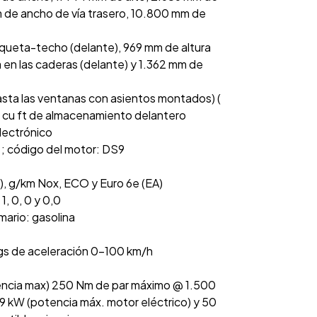
m de ancho de vía trasero, 10.800 mm de
nqueta-techo (delante), 969 mm de altura
en las caderas (delante) y 1.362 mm de
asta las ventanas con asientos montados) (
0 cu ft de almacenamiento delantero
electrónico
ea ; código del motor: DS9
, g/km Nox, ECO y Euro 6e (EA)
1, 0, 0 y 0,0
mario: gasolina
egs de aceleración 0-100 km/h
encia max) 250 Nm de par máximo @ 1.500
, 9 kW (potencia máx. motor eléctrico) y 50