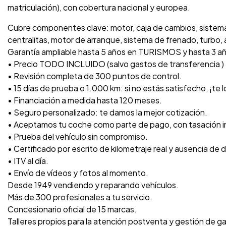
matriculación), con cobertura nacional y europea.
Cubre componentes clave: motor, caja de cambios, sistema 
centralitas, motor de arranque, sistema de frenado, turbo, a
Garantía ampliable hasta 5 años en TURISMOS y hasta 3 año
• Precio TODO INCLUIDO (salvo gastos de transferencia )
• Revisión completa de 300 puntos de control.
• 15 días de prueba o 1.000 km: si no estás satisfecho, ¡te
• Financiación a medida hasta 120 meses.
• Seguro personalizado: te damos la mejor cotización.
• Aceptamos tu coche como parte de pago, con tasación 
• Prueba del vehículo sin compromiso.
• Certificado por escrito de kilometraje real y ausencia de 
• ITV al día.
• Envío de vídeos y fotos al momento.
Desde 1949 vendiendo y reparando vehículos.
Más de 300 profesionales a tu servicio.
Concesionario oficial de 15 marcas.
Talleres propios para la atención postventa y gestión de ga